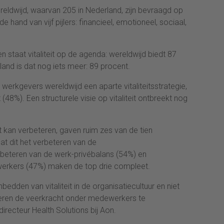
eldwijd, waarvan 205 in Nederland, zijn bevraagd op
e hand van vijf pijlers: financieel, emotioneel, sociaal,
 staat vitaliteit op de agenda: wereldwijd biedt 87
erland is dat nog iets meer: 89 procent.
werkgevers wereldwijd een aparte vitaliteitsstrategie,
 (48%). Een structurele visie op vitaliteit ontbreekt nog
t kan verbeteren, gaven ruim zes van de tien
t dit het verbeteren van de
beteren van de werk-privébalans (54%) en
erkers (47%) maken de top drie compleet.
bedden van vitaliteit in de organisatiecultuur en niet
oberen de veerkracht onder medewerkers te
irecteur Health Solutions bij Aon.