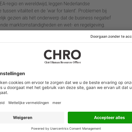
A-regio en wereldwijd, leggen Nederlandse
ussen vitaliteit en de ‘war for talent’. Problemen bij
lijk gezien als hét onderwerp dat de business negatief
ende marktomstandigheden en wet- en regelgeving.
ger voldoende is om een aantrekkelijk salaris te
 Van der Tuyn. “Wanneer iemand een nieuwe functie
het totaalpakket aan flexibele arbeidsvoorwaarden dat
m je eigen werkdagen in te richten, benefits op het
t soort zaken spelen een steeds belangrijkere rol bij
e werkgevers meet wat het effect is van hun
 het gebied van personeelsbehoud. Wel onderzoekt het
fect op medewerkerstevredenheid en zieteverzuim.