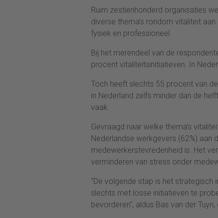
Ruim zestienhonderd organisaties wer
diverse thema’s rondom vitaliteit aan d
fysiek en professioneel.
Bij het merendeel van de respondenten
procent vitaliteitsinitiatieven. In Ned
Toch heeft slechts 55 procent van de 
in Nederland zelfs minder dan de helft
vaak.
Gevraagd naar welke thema’s vitalitei
Nederlandse werkgevers (62%) aan da
medewerkerstevredenheid is. Het ver
verminderen van stress onder medew
“De volgende stap is het strategisch in
slechts met losse initiatieven te pr
bevorderen”, aldus Bas van der Tuyn, d