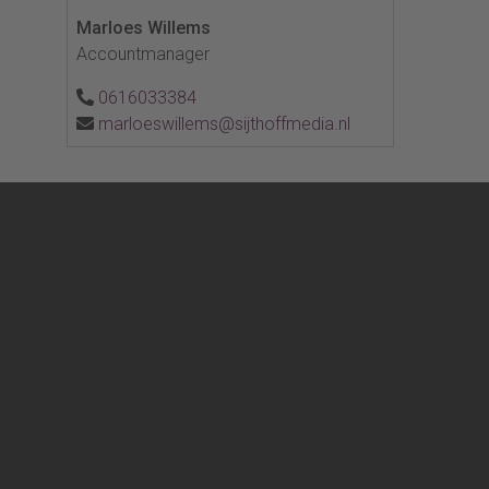
Marloes Willems
Accountmanager
0616033384
marloeswillems@sijthoffmedia.nl