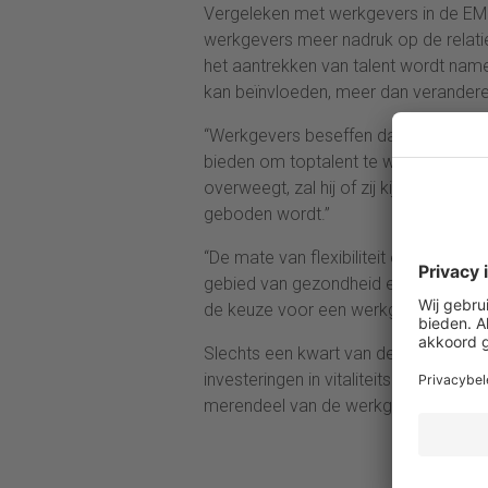
Vergeleken met werkgevers in de EME
werkgevers meer nadruk op de relatie t
het aantrekken van talent wordt name
kan beïnvloeden, meer dan verander
“Werkgevers beseffen dat het niet lan
bieden om toptalent te werven”, zegt
overweegt, zal hij of zij kijken naar 
geboden wordt.”
“De mate van flexibiliteit en ruimte o
gebied van gezondheid en beweging, di
de keuze voor een werkgever.”
Slechts een kwart van de Nederlands
investeringen in vitaliteitsbeleid op
merendeel van de werkgevers het ef