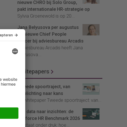
nieuwe CHRO bij Solo Group,
pakt internationale HR-strategie op
Sylvia Groenewold is op 20...
Jana Belyusova per augustus
de nieuwe Chief People
Officer bij adviesbureau Arcadis
Adviesbureau Arcadis heeft Jana
Belyusova...
Whitepapers
Tweede spoortraject, van
verplichting naar kans
De whitepaper Tweede spoortraject: van...
Van data naar inzichten: de
Youforce HR Benchmark 2026
HR staat onder druk: hoe...