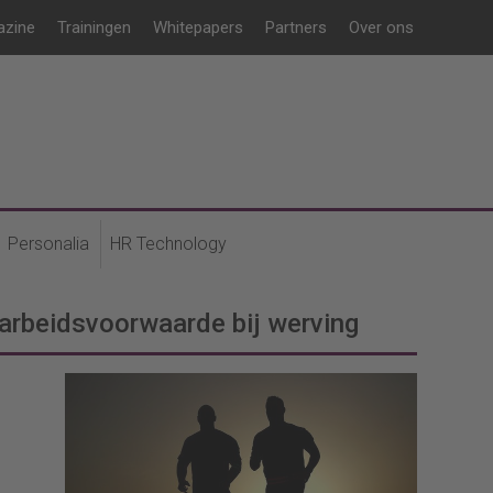
azine
Trainingen
Whitepapers
Partners
Over ons
Personalia
HR Technology
e arbeidsvoorwaarde bij werving