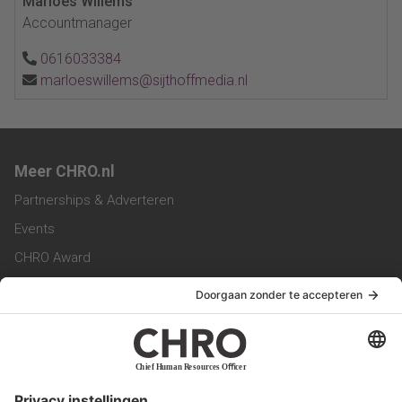
Marloes Willems
Accountmanager
0616033384
marloeswillems@sijthoffmedia.nl
Meer CHRO.nl
Partnerships & Adverteren
Events
CHRO Award
CHRO Community
CHRO Magazine
Service & Contact
Contact
Werken bij ons