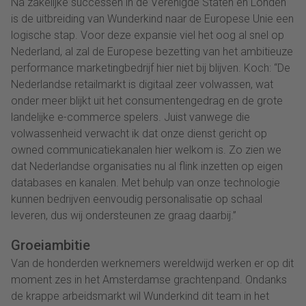
Na zakelijke successen in de Verenigde Staten en Londen
is de uitbreiding van Wunderkind naar de Europese Unie een
logische stap. Voor deze expansie viel het oog al snel op
Nederland, al zal de Europese bezetting van het ambitieuze
performance marketingbedrijf hier niet bij blijven. Koch: “De
Nederlandse retailmarkt is digitaal zeer volwassen, wat
onder meer blijkt uit het consumentengedrag en de grote
landelijke e-commerce spelers. Juist vanwege die
volwassenheid verwacht ik dat onze dienst gericht op
owned communicatiekanalen hier welkom is. Zo zien we
dat Nederlandse organisaties nu al flink inzetten op eigen
databases en kanalen. Met behulp van onze technologie
kunnen bedrijven eenvoudig personalisatie op schaal
leveren, dus wij ondersteunen ze graag daarbij.”
Groeiambitie
Van de honderden werknemers wereldwijd werken er op dit
moment zes in het Amsterdamse grachtenpand. Ondanks
de krappe arbeidsmarkt wil Wunderkind dit team in het