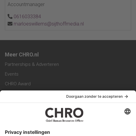
Accountmanager
0616033384
marloeswillems@sijthoffmedia.nl
Meer CHRO.nl
Partnerships & Adverteren
Events
CHRO Award
CHRO Community
CHRO Magazine
Service & Contact
Contact
Werken bij ons