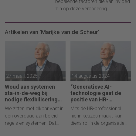
bepalende factoren die van invloed
zijn op deze verandering.
Artikelen van 'Marijke van de Scheur'
27 maart 2025
14 augustus 2024
Woud aan systemen
“Generatieve AI-
sta-in-de-weg bij
technologie gaat de
nodige flexibilisering
positie van HR-
van organisatie
professionals in
We zitten met elkaar vast in
Mits de HR-professional
organisaties sterk
een overdaad aan beleid,
hierin keuzes maakt, kan
veranderen”
regels en systemen. Dat
diens rol in de organisatie
beoogde ooit
die van de 'geloofwaardige