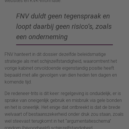
websites en KVK-informatie.
FNV duldt geen tegenspraak en
loopt daarbij geen risico’s, zoals
een onderneming
FNV hanteert in dit dossier dezelfde beleidsmatige
strategie als met schijnzelfstandigheid, waaromtrent het
vorige kabinet onvoldoende eigenstandig positie heeft
bepaald met alle gevolgen van dien heden ten dagen en
komende tijd.
De redeneer-trits is dit keer: regelgeving is onduidelijk, er is
sprake van oneigenlijk gebruik en misbruik via gele bonden
en het is oneerlijk. Het enige dat ontbreekt is dat de brede
welvaart of bestaanszekerheid onder druk zou staan, zoals
wel steevast terugkomt in het “argumentatieschema”
rondom (bijvoorbeeld) schijnzelfstandigheid.