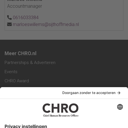
Accountmanager
0616033384
marloeswillems@sijthoffmedia.nl
Meer CHRO.nl
Partnerships & Adverteren
Events
CHRO Award
CHRO Community
CHRO Magazine
Service & Contact
Contact
Werken bij ons