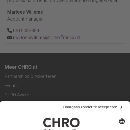
professionals. Benut de vele advertentiemogelijkheden.
Marloes Willems
Accountmanager
0616033384
marloeswillems@sijthoffmedia.nl
Meer CHRO.nl
Partnerships & Adverteren
Events
CHRO Award
CHRO Community
CHRO Magazine
Service & Contact