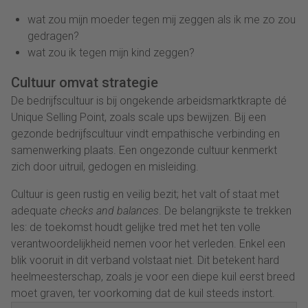
wat zou mijn moeder tegen mij zeggen als ik me zo zou
gedragen?
wat zou ik tegen mijn kind zeggen?
Cultuur omvat strategie
De b
edrijfscultuur is bij ongekende arbeidsmarktkrapte dé
Unique Selling Point, zoals scale ups bewijzen. Bij een
gezonde bedrijfscultuur vindt empathische verbinding en
samenwerking plaats. Een ongezonde cultuur kenmerkt
zich door uitruil, gedogen en misleiding.
Cultuur is geen rustig en veilig bezit
;
het valt of staat met
adequate
checks and balances
.
De b
elangrijkste te trekken
les: de toekomst houdt gelijke tred met het ten volle
verantwoordelijkheid nemen voor het verleden. Enkel een
blik vooruit in dit verband volstaat niet.
Dit betekent hard
heelmeesterschap, zoals je voor een diepe kuil eerst breed
moet graven, ter voorkoming dat de kuil steeds instort.