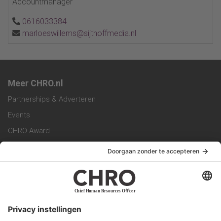
Accountmanager
0616033384
marloeswillems@sijthoffmedia.nl
Meer CHRO.nl
Partnerships & Adverteren
Events
CHRO Award
CHRO Community
CHRO Magazine
Service & Contact
Contact
Werken bij ons