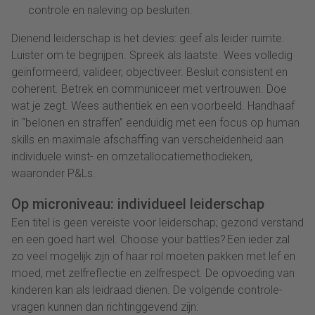
controle en naleving op besluiten.
Dienend leiderschap is het devies: geef
als leider
ruimte.
Luister om te begrijpen. Spreek als laatste. Wees volledig
geïnformeerd, valideer, objectiveer. Besluit consistent en
coherent. Betrek en communiceer met vertrouwen. Doe
wat je zegt. Wees authentiek en een voorbeeld. Handhaaf
in “belonen en straffen” eenduidig met een focus op human
skills en maximale afschaffing van
verscheidenheid aan
individuele winst- en omzetallocatiemethodieken,
waaronder
P&Ls.
Op microniveau: individueel leiderschap
Een titel is geen vereiste voor leiderschap; gezond verstand
en een goed hart wel. Choose your battles? Een ieder zal
zo veel mogelijk zijn of haar rol moeten pakken met lef en
moed, met zelfreflectie en zelfrespect. De opvoeding van
kinderen kan als leidraad dienen. De volgende controle-
vragen kunnen dan richtinggevend zijn: