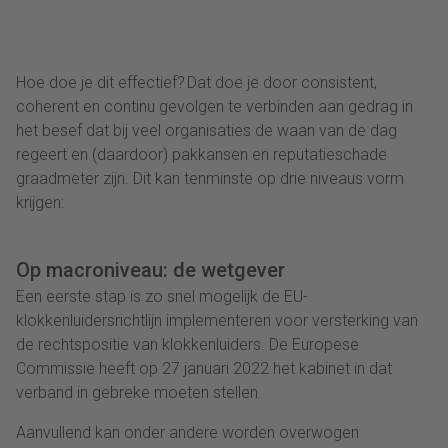
Hoe doe je dit effectief? Dat doe je door consistent,
coherent en continu gevolgen te verbinden aan gedrag in
het besef dat bij
veel
organisaties de waan van de dag
regeert en (daardoor) pakkansen en reputatieschade
graadmeter zijn.
Dit kan tenminste op drie
niveaus
vorm
krijgen:
Op macroniveau: de wetgever
Een eerste stap is z
o
s
nel
m
ogelijk
de EU-
klokkenluidersrichtlijn implementeren voor versterking van
de rechtspositie van klokkenluiders. De Europese
Commissie heeft op 27 januari 2022 het kabinet in dat
verband in gebreke moeten stellen.
Aanvullend kan onder andere worden overwogen