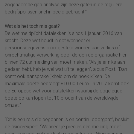
zogenaamde gap analyse zijn deze gaten in de reguliere
bedrijfspolissen snel in beeld gebracht.”
Wat als het toch mis gaat?
De wet meldplicht datalekken is sinds 1 januari 2016 van
kracht. Deze wet houdt in dat wanneer er
persoonsgegevens blootgesteld worden aan verlies of
onrechtmatige verwerking door derden de organisatie hier
binnen 72 uur melding van moet maken. “Als je er niks aan
gedaan hebt, heb je wel wat uit te leggen”, aldus Post. “Dan
komt ook aansprakelijkheid om de hoek kijken. De
maximale boete bedraagt 810.000 euro. In 2017 komt ook
de Europese wet voor datalekken waarbij de opgelegde
boete op kan lopen tot 10 procent van de wereldwijde
omzet.”
“Dit is een reis die begonnen is en continu doorgaat”, besluit
de risico-expert. “Wanneer je precies een melding moet
doen, kan nog wel een lastig vraagstuk zijn. Wanneer een