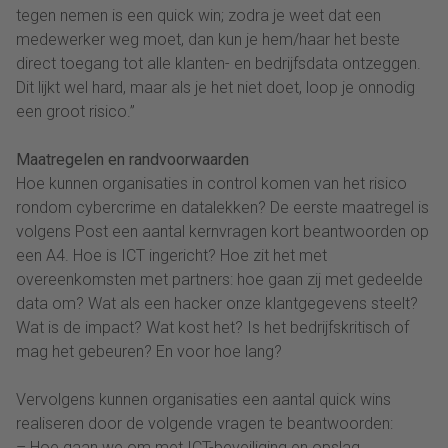
tegen nemen is een quick win; zodra je weet dat een
medewerker weg moet, dan kun je hem/haar het beste
direct toegang tot alle klanten- en bedrijfsdata ontzeggen.
Dit lijkt wel hard, maar als je het niet doet, loop je onnodig
een groot risico.”
Maatregelen en randvoorwaarden
Hoe kunnen organisaties in control komen van het risico
rondom cybercrime en datalekken? De eerste maatregel is
volgens Post een aantal kernvragen kort beantwoorden op
een A4. Hoe is ICT ingericht? Hoe zit het met
overeenkomsten met partners: hoe gaan zij met gedeelde
data om? Wat als een hacker onze klantgegevens steelt?
Wat is de impact? Wat kost het? Is het bedrijfskritisch of
mag het gebeuren? En voor hoe lang?
Vervolgens kunnen organisaties een aantal quick wins
realiseren door de volgende vragen te beantwoorden:
– Hoe gaan we om met ICT-beveiliging en opslag