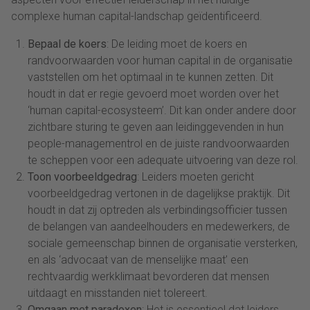
complexe human capital-landschap geïdentificeerd.
Bepaal de koers
: De leiding moet de koers en
randvoorwaarden voor human capital in de organisatie
vaststellen om het optimaal in te kunnen zetten. Dit
houdt in dat er regie gevoerd moet worden over het
‘human capital-ecosysteem’. Dit kan onder andere door
zichtbare sturing te geven aan leidinggevenden in hun
people-managementrol en de juiste randvoorwaarden
te scheppen voor een adequate uitvoering van deze rol.
Toon voorbeeldgedrag
: Leiders moeten gericht
voorbeeldgedrag vertonen in de dagelijkse praktijk. Dit
houdt in dat zij optreden als verbindingsofficier tussen
de belangen van aandeelhouders en medewerkers, de
sociale gemeenschap binnen de organisatie versterken,
en als ‘advocaat van de menselijke maat’ een
rechtvaardig werkklimaat bevorderen dat mensen
uitdaagt en misstanden niet tolereert.
Omgaan met paradoxen
: Het is essentieel dat leiders