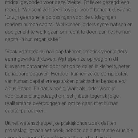
middel gevonden voor deze ‘ziekte’. Of liever gezegd: een
recept. “We schrijven geen toverpil voor,” benadrukt Baane.
“Er zijn geen snelle oplossingen voor de uitdagingen
rondom human capital. Wel kunnen leiders systematisch en
doelgericht te werk gaan om recht te doen aan het human
capital in hun organisatie.”
“Vaak vormt de human capital-problematiek voor leiders
een ingewikkeld kluwen. Wij helpen ze op weg om dit
kluwen te ontwarren door het op te delen in kleinere, beter
behapbare opgaven. Hierdoor kunnen ze de complexiteit
van human capital-vraagstukken praktischer benaderen,”
aldus Baane. En dat is nodig, want als leider word je
voortdurend uitgedaagd om schijnbaar tegenstrijdige
realiteiten te overbruggen en om te gaan met human
capital-paradoxen.
Uit het wetenschappelijke praktijkonderzoek dat ten
grondslag ligt aan het boek, hebben de auteurs drie cruciale
aspecten voor effectief leiderschap in het huidige