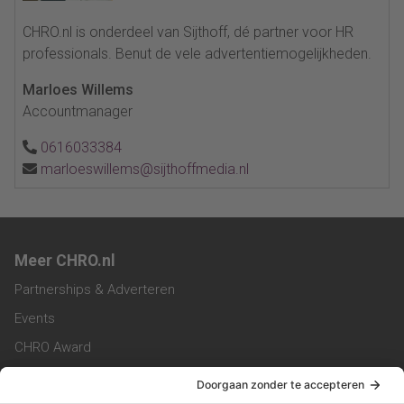
CHRO.nl is onderdeel van Sijthoff, dé partner voor HR
professionals. Benut de vele advertentiemogelijkheden.
Marloes Willems
Accountmanager
0616033384
marloeswillems@sijthoffmedia.nl
Meer CHRO.nl
Partnerships & Adverteren
Events
CHRO Award
CHRO Community