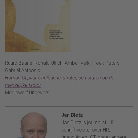
Ruurd Baane, Ronald Ulrich, Amber Valk, Freek Peters,
Gabriël Anthonio
Human Capital: Chefsache, strategisch sturen op de
menselijke factor
Mediawerf Uitgevers
Jan Bletz
Jan Bletz is journalist. Hij
schrijft vooral over HR,
financiën en ICT, onder andere