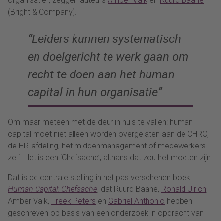
organisatie”, zeggen auteurs
Amber Valk
en
Ruurd Baane
(Bright & Company).
“Leiders kunnen systematisch
en doelgericht te werk gaan om
recht te doen aan het human
capital in hun organisatie”
Om maar meteen met de deur in huis te vallen: human
capital moet niet alleen worden overgelaten aan de CHRO,
de HR-afdeling, het middenmanagement of medewerkers
zelf. Het is een ‘Chefsache’, althans dat zou het moeten zijn.
Dat is de centrale stelling in het pas verschenen boek
Human Capital: Chefsache
, dat Ruurd Baane,
Ronald Ulrich
,
Amber Valk,
Freek Peters
en
Gabriël Anthonio
hebben
geschreven op basis van een onderzoek in opdracht van