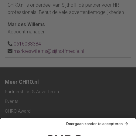
CHRO.nl is onderdeel van Sijthoff, dé partner voor HR
professionals. Benut de vele advertentiemogelijkheden.
Marloes Willems
Accountmanager
0616033384
marloeswillems@sijthoffmedia.nl
Meer CHRO.nl
Partnerships & Adverteren
Events
CHRO Award
CHRO Community
CHRO Magazine