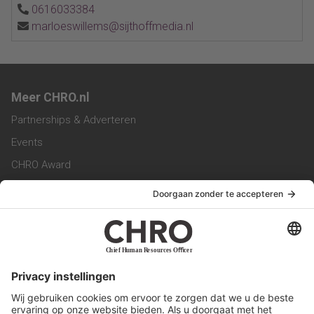
0616033384
marloeswillems@sijthoffmedia.nl
Meer CHRO.nl
Partnerships & Adverteren
Events
CHRO Award
CHRO Community
CHRO Magazine
Service & Contact
Contact
Werken bij ons
Privacy Statement