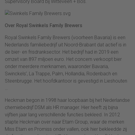
Supervisory Board bij Witteveen + Bos.
Over Royal Swinkels Family Brewers
Royal Swinkels Family Brewers (voorheen Bavaria) is een
Nederlands familiebedrijf uit Noord-Brabant dat actief is in
de bier- en frisdranksector. Het bedrijf had in 2019 een
omzet van 897 miljoen euro. Het concern verkoopt bier
onder meerdere merknamen, waaronder Bavaria,
Swinckels’, La Trappe, Palm, Hollandia, Rodenbach en
Steenbrugge. Het hoofdkantoor is gevestigd in Lieshouten
…
Heckman begon in 1998 haar loopbaan bij het Nederlandse
chemiebedrijf DSM als HR manager. Hier heeft zij bijna
vijftien jaar lang verschillende functies bekleed. In 2012
stapte Heckman over naar Etam Group, waar de merken
Miss Etam en Promiss onder vallen, ook hier bekleedde zij