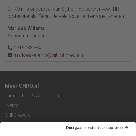
CHRO.nl is onderdeel van Sijthoff, dé partner voor HR
professionals. Benut de vele advertentiemogelijkheden.
Marloes Willems
Accountmanager
0616033384
marloeswillems@sijthoffmedia.nl
Meer CHRO.nl
Partnerships & Adverteren
Events
CHRO Award
CHRO Community
CHRO Magazine