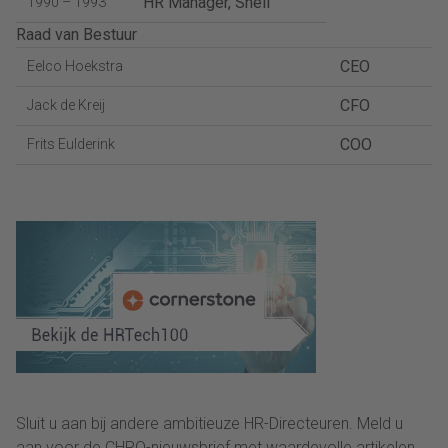
HR Manager, Shell
1990 – 1993
Raad van Bestuur
CEO
Eelco Hoekstra
CFO
Jack de Kreij
COO
Frits Eulderink
Sluit u aan bij andere ambitieuze HR-Directeuren. Meld u
aan voor de CHRO-nieuwsbrief met waardevolle artikelen,