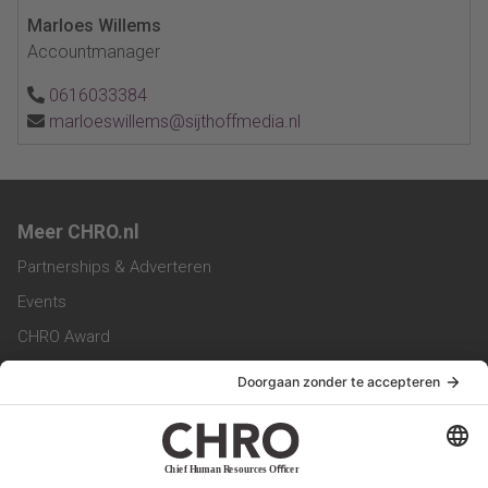
Marloes Willems
Accountmanager
0616033384
marloeswillems@sijthoffmedia.nl
Meer CHRO.nl
Partnerships & Adverteren
Events
CHRO Award
CHRO Community
CHRO Magazine
Service & Contact
Contact