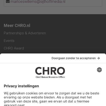
marloeswillems@sijthoffmedia.nl
Meer CHRO.nl
Partnerships & Adverteren
Events
CHRO Award
CHRO Community
CHRO Magazine
Service & Contact
Contact
Werken bij ons
Privacy Statement
Algemene Voorwaarden