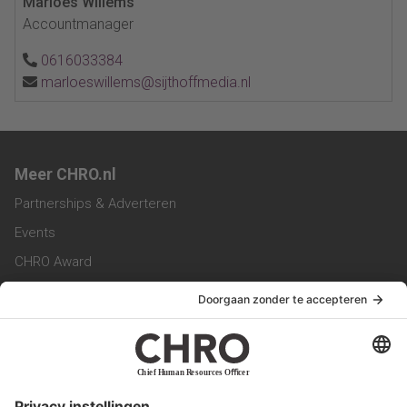
Marloes Willems
Accountmanager
0616033384
marloeswillems@sijthoffmedia.nl
Meer CHRO.nl
Partnerships & Adverteren
Events
CHRO Award
CHRO Community
CHRO Magazine
Service & Contact
Contact