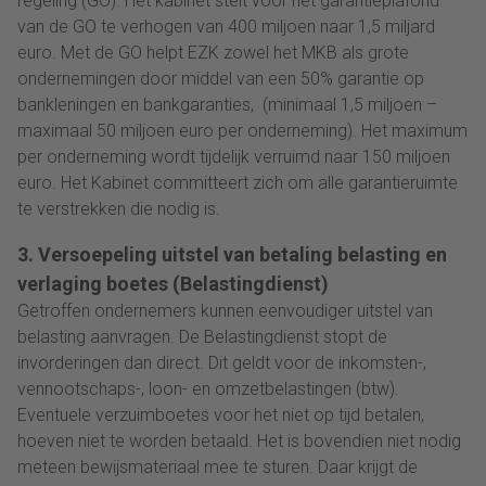
regeling (GO). Het kabinet stelt voor het garantieplafond
van de GO te verhogen van 400 miljoen naar 1,5 miljard
euro. Met de GO helpt EZK zowel het MKB als grote
ondernemingen door middel van een 50% garantie op
bankleningen en bankgaranties, (minimaal 1,5 miljoen –
maximaal 50 miljoen euro per onderneming). Het maximum
per onderneming wordt tijdelijk verruimd naar 150 miljoen
euro. Het Kabinet committeert zich om alle garantieruimte
te verstrekken die nodig is.
3. Versoepeling uitstel van betaling belasting en
verlaging boetes (Belastingdienst)
Getroffen ondernemers kunnen eenvoudiger uitstel van
belasting aanvragen. De Belastingdienst stopt de
invorderingen dan direct. Dit geldt voor de inkomsten-,
vennootschaps-, loon- en omzetbelastingen (btw).
Eventuele verzuimboetes voor het niet op tijd betalen,
hoeven niet te worden betaald. Het is bovendien niet nodig
meteen bewijsmateriaal mee te sturen. Daar krijgt de