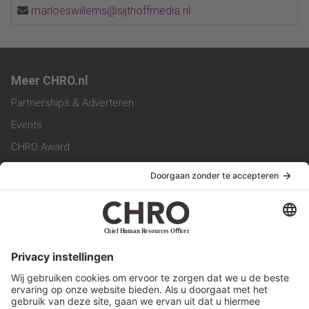
marloeswillems@sijthoffmedia.nl
Meer CHRO.nl
Partnerships & Adverteren
Events
CHRO Award
CHRO Community
CHRO Magazine
Service & Contact
Contact
Werken bij ons
Privacy Statement
Algemene Voorwaarden