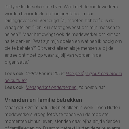
Dit type leiderschap reikt ver. Want niet de medewerkers
worden beoordeeld op hun prestaties, maar
leidinggevenden. Verheugd: ‘Zij moeten zichzelf dus de
vraag stellen: “Ben ik in staat geweest om mijn mensen te
helpen?” Maar het dwingt ook de medewerker om kritisch
na te denken: “Wat zijn mijn doelen en wat heb ik nodig om
die te behalen?” Dit werkt alleen als je mensen al bij de
entree ontmoet op waar zij blij van worden in de
organisatie.’
Lees ook:
CHRO Forum 2018:
Hoe geef je geluk een plek in
de cultuur?
Lees ook:
Mensgericht ondernemen,
zo doet u dat
Vrienden en familie betrekken
Maar geluk zit ‘m natuurlijk niet alleen in werk. Toen Hutten
medewerkers vroeg foto’s te tonen van de mooiste
momenten uit hun leven, stonden daar bijna altijd vrienden
of familieleden op. Daarom betrekt Hutten deze relevante