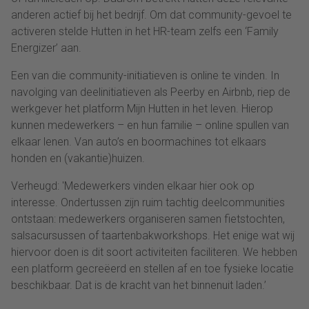
anderen actief bij het bedrijf. Om dat community-gevoel te
activeren stelde Hutten in het HR-team zelfs een ‘Family
Energizer’ aan.
Een van die community-initiatieven is online te vinden. In
navolging van deelinitiatieven als Peerby en Airbnb, riep de
werkgever het platform Mijn Hutten in het leven. Hierop
kunnen medewerkers – en hun familie – online spullen van
elkaar lenen. Van auto’s en boormachines tot elkaars
honden en (vakantie)huizen.
Verheugd: 'Medewerkers vinden elkaar hier ook op
interesse. Ondertussen zijn ruim tachtig deelcommunities
ontstaan: medewerkers organiseren samen fietstochten,
salsacursussen of taartenbakworkshops. Het enige wat wij
hiervoor doen is dit soort activiteiten faciliteren. We hebben
een platform gecreëerd en stellen af en toe fysieke locatie
beschikbaar. Dat is de kracht van het binnenuit laden.’