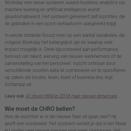
Workday een nieuw systeem, waarin business analytics via
machine learning en artificial intelligence wordt
geautomatiseerd. Het systeem genereert zelf inzichten, die
de gebruiker in een soort verhaalvorm aangereikt krijgt.
In eerste instantie focust men op een aantal variabelen, die
volgens Workday het belangrijkst zijn én waarop snel
impact mogelijk is. Denk bijvoorbeeld aan performance,
behoud van talent, werving van nieuwe werknemers of de
samenstelling van het personeel. Inzicht ontstaat door
verschillende soorten data te combineren en te specifiëren
op zaken als locatie, team, klant of business line, legt
Schlampp uit.
Lees ook:
AI stuwt HRM in 2018 naar nieuwe dimensies
Wie moet de CHRO bellen?
Hoe de inzichten er in die nieuwe fase uit gaan zien? Hij
geeft een voorbeeld: ‘Het systeem vertelt je dat in het filiaal
in Londen veel nieuwe mensen snel weer opstappen. Het