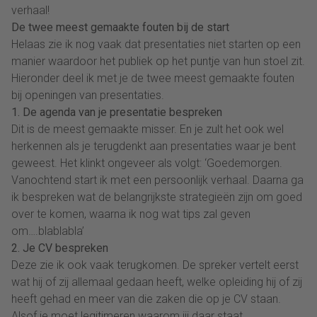
verhaal!
De twee meest gemaakte fouten bij de start
Helaas zie ik nog vaak dat presentaties niet starten op een
manier waardoor het publiek op het puntje van hun stoel zit.
Hieronder deel ik met je de twee meest gemaakte fouten
bij openingen van presentaties.
1. De agenda van je presentatie bespreken
Dit is de meest gemaakte misser. En je zult het ook wel
herkennen als je terugdenkt aan presentaties waar je bent
geweest. Het klinkt ongeveer als volgt: ‘Goedemorgen.
Vanochtend start ik met een persoonlijk verhaal. Daarna ga
ik bespreken wat de belangrijkste strategieën zijn om goed
over te komen, waarna ik nog wat tips zal geven
om….blablabla’
2. Je CV bespreken
Deze zie ik ook vaak terugkomen. De spreker vertelt eerst
wat hij of zij allemaal gedaan heeft, welke opleiding hij of zij
heeft gehad en meer van die zaken die op je CV staan.
Alsof je moet legitimeren waarom jij daar staat.