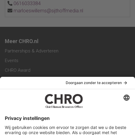
0616033384
marloeswillems@sijthoffmedia.nl
Meer CHRO.nl
Partnerships & Adverteren
Events
CHRO Award
CHRO Community
CHRO Magazine
Service & Contact
Contact
Werken bij ons
Privacy Statement