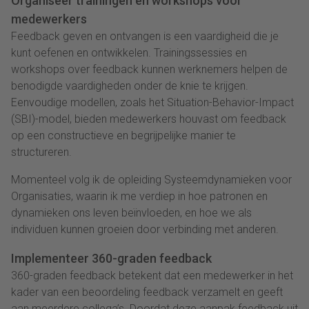
Organiseer trainingen en workshops voor
medewerkers
Feedback geven en ontvangen is een vaardigheid die je
kunt oefenen en ontwikkelen. Trainingssessies en
workshops over feedback kunnen werknemers helpen de
benodigde vaardigheden onder de knie te krijgen.
Eenvoudige modellen, zoals het Situation-Behavior-Impact
(SBI)-model, bieden medewerkers houvast om feedback
op een constructieve en begrijpelijke manier te
structureren.
Momenteel volg ik de opleiding Systeemdynamieken voor
Organisaties, waarin ik me verdiep in hoe patronen en
dynamieken ons leven beïnvloeden, en hoe we als
individuen kunnen groeien door verbinding met anderen.
Implementeer 360-graden feedback
360-graden feedback betekent dat een medewerker in het
kader van een beoordeling feedback verzamelt en geeft
aan meerdere collega’s. Doordat deze aanpak feedback uit