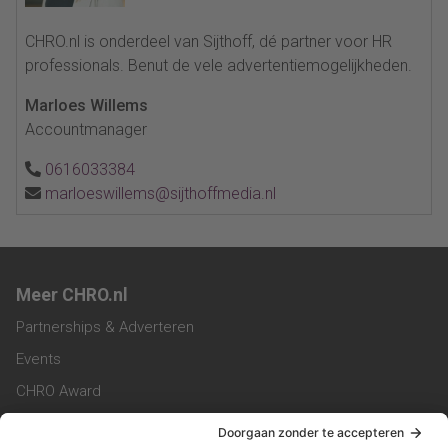
CHRO.nl is onderdeel van Sijthoff, dé partner voor HR
professionals. Benut de vele advertentiemogelijkheden.
Marloes Willems
Accountmanager
0616033384
marloeswillems@sijthoffmedia.nl
Meer CHRO.nl
Partnerships & Adverteren
Events
CHRO Award
CHRO Community