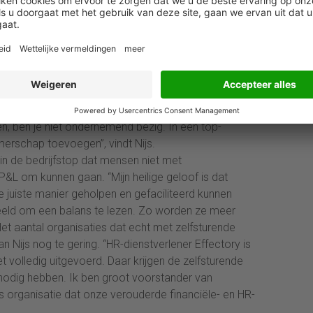
hakt deze in stukken en verdeelt die over de
de hype rondom zelfsturende teams dan ook met enige
ten onrechte dat zij met zelfsturende teams werken.
met de opdracht om ondernemend te zijn, maar zonder
bben dan bijvoorbeeld geen eigen P&L-
aat om zelf services in te kopen, zoals IT. Of ze krijgen
 projecten gehinderd worden, bijvoorbeeld omdat je
gen, ben je niet ondernemend bezig. In een top-
erschap toevoegen”, vindt Nijs.
 in de bedrijfstop dat mensen niet met
P&L om kunnen gaan. “Mijn heilige geloof is dat
 juiste manier geholpen en gefaciliteerd kunnen
eld om een balans te lezen. Zo worden ze meer
t aantal organisaties dat echt met zelfsturende
n Nijs nog te gering. “HR-dienstverlener Effectory is
t volledig uitgevoerd. Daar krijgen de zelfsturende
j nodig hebben. Ik ben groot voorstander van
s organisatie dat onze verouderde financiële- en HR-