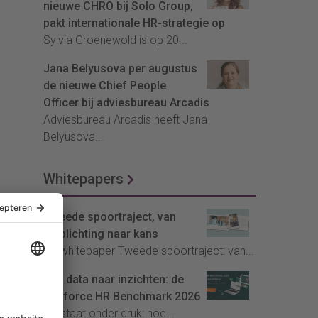
nieuwe CHRO bij Solo Group,
pakt internationale HR-strategie op
Sylvia Groenewold is op 20...
Jana Belyusova per augustus
de nieuwe Chief People
Officer bij adviesbureau Arcadis
Adviesbureau Arcadis heeft Jana
Belyusova...
Whitepapers
Tweede spoortraject, van
verplichting naar kans
De whitepaper Tweede spoortraject: van...
Van data naar inzichten: de
Youforce HR Benchmark 2026
HR staat onder druk: hoe...