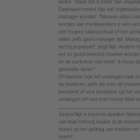
leiden. “Maar dat is beter dan ongeluk
Daarnaast meent Nijs dat organisatie
manager worden’. “Mensen willen car
worden aan medewerkers is een vertic
een hogere salarisschaal of een grote
willen zelfs geen manager zijn. Manag
wel bij je passen”, zegt Nijs. Andere
net zo goed beloond moeten worden. 
en de werkvloer niet reëel. Ik hoop d
generatie duren.”
Of hiermee ook het verlangen naar stat
de bedrijven, zelfs die met vijf mensen
president of vice president, op het v
verlangen om ons met mooie titels te
_____________________________________
Saskia Nijs is keynote speaker tijden
van haar betoog waarin zij de invloe
sturen op het gedrag van mensen en 
neemt.