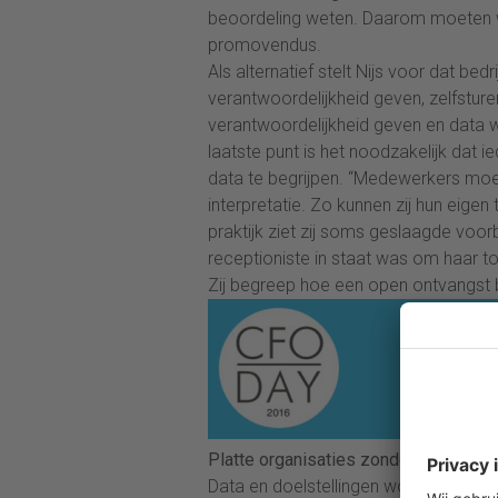
beoordeling weten. Daarom moeten we
promovendus.
Als alternatief stelt Nijs voor dat be
verantwoordelijkheid geven, zelfsture
verantwoordelijkheid geven en data w
laatste punt is het noodzakelijk dat 
data te begrijpen. “Medewerkers moet
interpretatie. Zo kunnen zij hun eige
praktijk ziet zij soms geslaagde voorb
receptioniste in staat was om haar 
Zij begreep hoe een open ontvangst bi
Platte organisaties zonder mandaat
Data en doelstellingen worden, zo vi