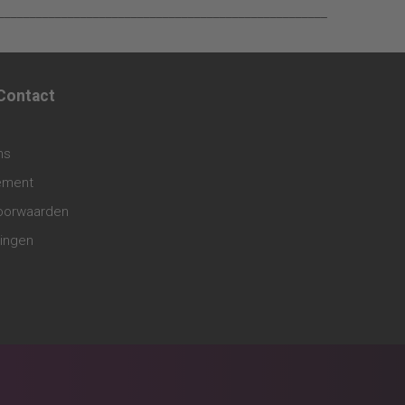
____________________________________________________
 Contact
ns
tement
oorwaarden
lingen