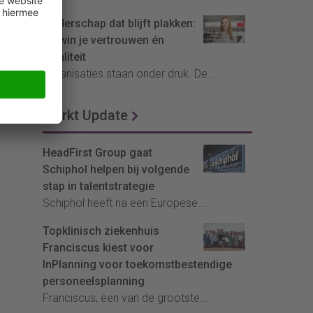
Leiderschap dat blijft plakken:
zo win je vertrouwen én
loyaliteit
Organisaties staan onder druk. De...
Markt Update
HeadFirst Group gaat
Schiphol helpen bij volgende
stap in talentstrategie
Schiphol heeft na een Europese...
Topklinisch ziekenhuis
Franciscus kiest voor
InPlanning voor toekomstbestendige
personeelsplanning
Franciscus, een van de grootste...