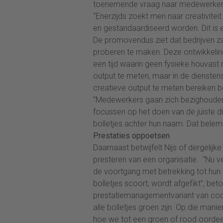
toenemende vraag naar medewerkers 
“Enerzijds zoekt men naar creativitei
en gestandaardiseerd worden. Dit is een
De promovendus ziet dat bedrijven za
proberen te maken. Deze ontwikkeling
een tijd waarin geen fysieke houvast m
output te meten, maar in de diensten
creatieve output te meten bereiken b
“Medewerkers gaan zich bezighouden 
focussen op het doen van de juiste d
bolletjes achter hun naam. Dat belem
Prestaties oppoetsen
Daarnaast betwijfelt Nijs of dergelij
presteren van een organisatie. “Nu
de voortgang met betrekking tot hun 
bolletjes scoort, wordt afgefikt”, beto
prestatiemanagementvariant van coo
alle bolletjes groen zijn. Op die mani
hoe we tot een groen of rood oordeel