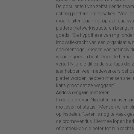
De populariteit van zelfsturende team
richting plattere organisaties. “Vee
maar sluiten daar niet op aan qua sys
plattere (netwerk)structuren brengt 
goeds. “De hypothese van mijn onder
innovatiekracht van een organisatie,
carrièremogelijkheden van het individ
waar je goed in bent. Door de herhaling
vertelt Nijs, die dit bij de startups di
jaar hebben veel medewerkers behoef
platter worden, hebben mensen sneller 
kans groot dat ze weggaan”
Anders omgaan met leren
In de optiek van Nijs laten mensen zic
motieven of status. “Mensen willen bl
op inspelen. “Leren is nog te vaak ge
de promovendus. Hiermee lopen bedri
of ontdekken die beter tot hun recht 