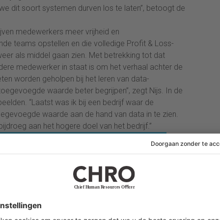
 dit soort systemen durven los te laten”, betoogt de
drijven medewerkers meer vrijheid en
nde teams opstellen en die volledige Profit & Loss-
eer als middel gaan zien. Met betrekking tot dat
iedere medewerker in staat is om het verhaal achter de
en worden geholpen bij het leren van data-
n toegevoegde waarde beter begrijpen”, zegt Nijs. In de
eelden. “Laatst was ik bij een bedrijf waar de
toegevoegde waarde aan de hand van data in te zien.
jdroeg aan het hogere doel van het bedrijf.”
ndt Nijs, nog te vaak top down opgelegd. “De hoogste