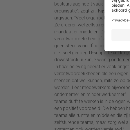
bestuurslaag heeft vaak P&L-doelen, 
organisatie”, zegt zij. Nijs bekijkt 
argwaan. “Veel organisaties claimen 
Ze creëren wel zelfsturende teams 
mandaat en middelen. Deze teams he
verantwoordelijkheid of zijn niet in st
geen steun vanuit finance of HR. Als
niet snel genoeg IT-support kunt krij
downstructuur kun je weinig ondernem
In haar beleving heerst er vaak angst
verantwoordelijkheden als een eigen 
mensen dat wel kunnen, mits ze op de
worden. Leer medewerkers bijvoorbe
ondernemer en minder werknemer.” He
teams durft te werken is in de ogen va
een positief voorbeeld. Die hebben he
teams alle ruimte en middelen die zi
zelfsturende teams, maar zorg wel al
systemen ook worden vernieuwd.”