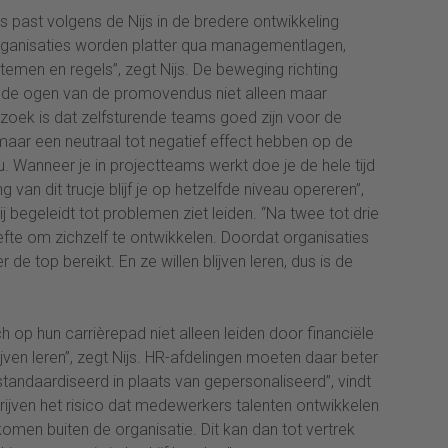
s past volgens de Nijs in de bredere ontwikkeling
l organisaties worden platter qua managementlagen,
temen en regels”, zegt Nijs. De beweging richting
in de ogen van de promovendus niet alleen maar
zoek is dat zelfsturende teams goed zijn voor de
 maar een neutraal tot negatief effect hebben op de
u. Wanneer je in projectteams werkt doe je de hele tijd
 van dit trucje blijf je op hetzelfde niveau opereren”,
e zij begeleidt tot problemen ziet leiden. “Na twee tot drie
te om zichzelf te ontwikkelen. Doordat organisaties
de top bereikt. En ze willen blijven leren, dus is de
h op hun carrièrepad niet alleen leiden door financiële
ijven leren”, zegt Nijs. HR-afdelingen moeten daar beter
standaardiseerd in plaats van gepersonaliseerd”, vindt
jven het risico dat medewerkers talenten ontwikkelen
komen buiten de organisatie. Dit kan dan tot vertrek