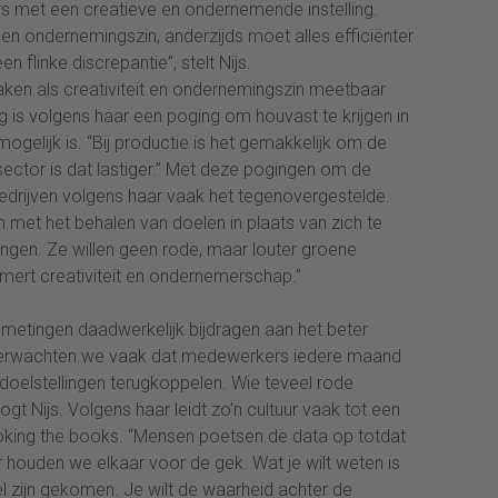
met een creatieve en ondernemende instelling.
t en ondernemingszin, anderzijds moet alles efficiënter
 flinke discrepantie”, stelt Nijs.
ken als creativiteit en ondernemingszin meetbaar
 is volgens haar een poging om houvast te krijgen in
ogelijk is. “Bij productie is het gemakkelijk om de
sector is dat lastiger.” Met deze pogingen om de
edrijven volgens haar vaak het tegenovergestelde.
met het behalen van doelen in plaats van zich te
ingen. Ze willen geen rode, maar louter groene
mert creativiteit en ondernemerschap.”
ke metingen daadwerkelijk bijdragen aan het beter
 verwachten we vaak dat medewerkers iedere maand
doelstellingen terugkoppelen. Wie teveel rode
ogt Nijs. Volgens haar leidt zo’n cultuur vaak tot een
king the books. “Mensen poetsen de data op totdat
er houden we elkaar voor de gek. Wat je wilt weten is
 zijn gekomen. Je wilt de waarheid achter de