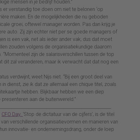
kige mensen in je bedrijf houden.”
s er verstandig toe doen om niet te belonen ‘op
rière maken. En de mogelijkheden die nu geboden
ale groei, oftewel manager worden. Pas dan krijg je
re auto. Zij zijn echter niet per se goede managers of
en is een vak, net als ieder ander vak, dus dat moet
 rollen zouden volgens de organisatiekundige daarom
“Momenteel zijn de salarisverschillen tussen de top
at dit zal veranderen, maar ik verwacht dat dat nog een
us verdwijnt, weet Nijs niet. “Bij een groot deel van
 in dienst, zie ik dat ze allemaal een chique titel, zoals
isitekaartje hebben. Blijkbaar hebben we een diep
 presenteren aan de buitenwereld.”
___________________________________________________
s
CFO Day.
‘Stop de dictatuur van de cijfers’, is de titel
d van verschillende organisatievormen en manieren van
hun innovatie- en ondernemingsdrang, onder de loep