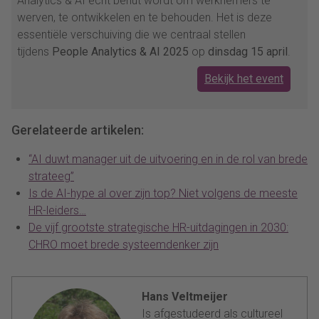
Analytics & AI echt benut wordt om werknemers te
werven, te ontwikkelen en te behouden. Het is deze
essentiële verschuiving die we centraal stellen
tijdens
People Analytics & AI 2025
op
dinsdag 15 april
.
Bekijk het event
Gerelateerde artikelen:
“AI duwt manager uit de uitvoering en in de rol van brede
strateeg”
Is de AI-hype al over zijn top? Niet volgens de meeste
HR-leiders…
De vijf grootste strategische HR-uitdagingen in 2030:
CHRO moet brede systeemdenker zijn
Hans Veltmeijer
Is afgestudeerd als cultureel