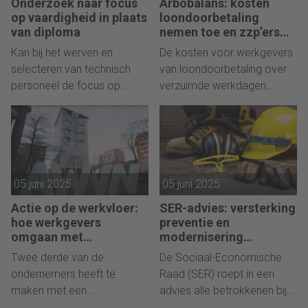
Onderzoek naar focus
Arbobalans: kosten
nieuwe cijfers van het
op vaardigheid in plaats
loondoorbetaling
Centraal Bureau voor de
van diploma
nemen toe en zzp’ers
gezonder
Statistiek (CBS).
Kan bij het werven en
De kosten voor werkgevers
selecteren van technisch
van loondoorbetaling over
personeel de focus op
verzuimde werkdagen
vaardigheden komen te
stegen van 5,1 miljard euro
liggen in plaats van op het
in 2015 naar 8,3 miljard euro
diploma? Een consortium
in 2023, waarvan 4,9 miljard
onder leiding van
euro vanwege
organisatiepsychologen van
psychosociale
05 juni 2025
05 juni 2025
de Erasmus Universiteit
arbeidsbelasting. Zzp'ers
Rotterdam en Tilburg
rapporteren over het
Actie op de werkvloer:
SER-advies: versterking
University gaat dit
algemeen een betere
hoe werkgevers
preventie en
onderzoeken, in
gezondheid en minder burn-
omgaan met
modernisering
personeelstekorten
arboregels – meer
samenwerking met
outklachten dan
Twee derde van de
De Sociaal-Economische
aandacht voor vrouwen
maatschappelijke partijen.
werknemers. Dit blijkt uit de
ondernemers heeft te
Raad (SER) roept in een
nieuwe Arbobalans van TNO.
maken met een
advies alle betrokkenen bij
personeelstekort, meldt het
arbobeleid op intensief