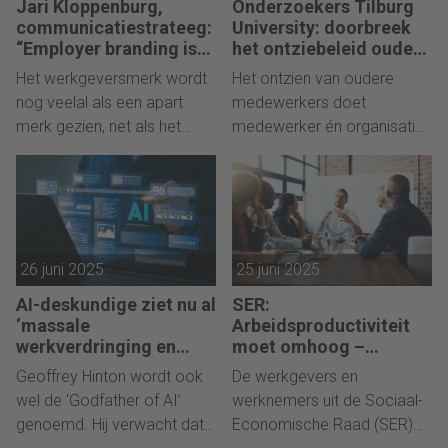
Jari Kloppenburg,
Onderzoekers Tilburg
niveaus vorm te geven.
communicatiestrateeg:
University: doorbreek
Coach en hoogleraar
“Employer branding is
het ontziebeleid oudere
merkcommunicatie”
medewerkers
gedragswetenschappen
Het werkgeversmerk wordt
Het ontzien van oudere
Melody Wilding bespreekt in
nog veelal als een apart
medewerkers doet
Harvard Business Review de
merk gezien, net als het
medewerker én organisatie
drie belangrijkste
interne merk en het
meestal geen goed. De
verschuivingen die nodig zijn
consumentenmerk. Jari
betrokkenheid keldert. Veel
voor de nieuwe rol.
Kloppenburg heeft niets met
beter voor beide partijen is
dat 'silo-denken'.
het om in te zetten op
behoud en de specifieke
26 juni 2025
25 juni 2025
kwaliteiten van ouderen te
benutten, concluderen
AI-deskundige ziet nu al
SER:
onderzoekers van Tilburg
‘massale
Arbeidsproductiviteit
University.
werkverdringing en
moet omhoog –
grootste bedreiging
concurrentiepositie
Geoffrey Hinton wordt ook
De werkgevers en
voor welzijn’
Nederland in geding
wel de ‘Godfather of AI’
werknemers uit de Sociaal-
genoemd. Hij verwacht dat
Economische Raad (SER)