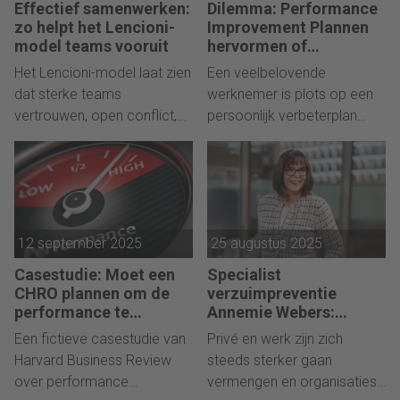
Effectief samenwerken:
Dilemma: Performance
nieuwste boek: ‘Maak van je
zo helpt het Lencioni-
Improvement Plannen
pensioen je beste tijd, vijf
model teams vooruit
hervormen of
afschaffen?
pijlers naar pensioengeluk’.
Het Lencioni-model laat zien
Een veelbelovende
dat sterke teams
werknemer is plots op een
vertrouwen, open conflict,
persoonlijk verbeterplan
betrokkenheid,
gezet. Bij de CHRO groeit de
verantwoordelijkheid en
twijfel over de effectiviteit
resultaatgerichtheid nodig
van het systeem. Ook laat
hebben. Voor HR
een interne audit zien dat het
professionals is het een
verbeterplan nauwelijks
12 september 2025
25 augustus 2025
concreet instrument om
werkt. Medewerkers ervaren
samenwerking echt van de
het als een voorportaal van
Casestudie: Moet een
Specialist
grond te krijgen legt docent
ontslag, terwijl managers
CHRO plannen om de
verzuimpreventie
en managementconsultant
klagen over gebrek aan
performance te
Annemie Webers:
verbeteren opgeven?
“Benader privé en werk
Karel van Wijngaarden uit.
training en ondersteuning.
Een fictieve casestudie van
Privé en werk zijn zich
als een geheel”
Wat te doen?
Harvard Business Review
steeds sterker gaan
over performance
vermengen en organisaties