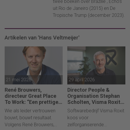
twee boeken over Brazilië , Echo’s
uit Rio de Janeiro (2015) en De
Tropische Trump (december 2023).
Artikelen van 'Hans Veltmeijer'
21 mei 2026
29 april 2026
René Brouwers,
Director People &
directeur Great Place
Organisation Stephan
To Work: “Een prettige
Scholten, Visma Roxit:
cultuur is het effect van
“Hier bepaal je je eigen
Wie als leider vertrouwen
Softwarebedrijf Visma Roxit
goed leiderschap”
salaris én ontwikkeling”
bouwt, bouwt resultaat.
koos voor
Volgens René Brouwers,
zelforganiserende