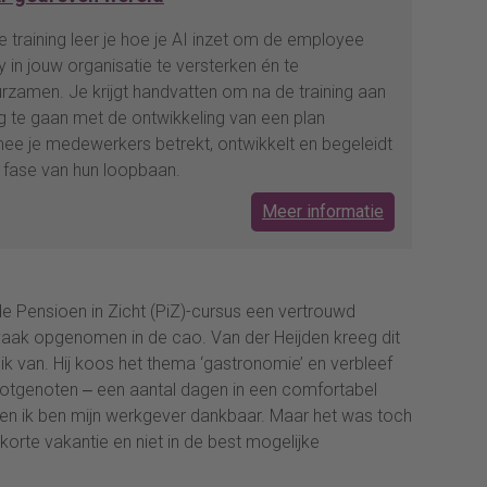
e training leer je hoe je AI inzet om de employee
y in jouw organisatie te versterken én te
rzamen. Je krijgt handvatten om na de training aan
g te gaan met de ontwikkeling van een plan
e je medewerkers betrekt, ontwikkelt en begeleidt
e fase van hun loopbaan.
Meer informatie
de Pensioen in Zicht (PiZ)-cursus een vertrouwd
 vaak opgenomen in de cao. Van der Heijden kreeg dit
 van. Hij koos het thema ‘gastronomie’ en verbleef
 lotgenoten ‒ een aantal dagen in een comfortabel
 en ik ben mijn werkgever dankbaar. Maar het was toch
 korte vakantie en niet in de best mogelijke