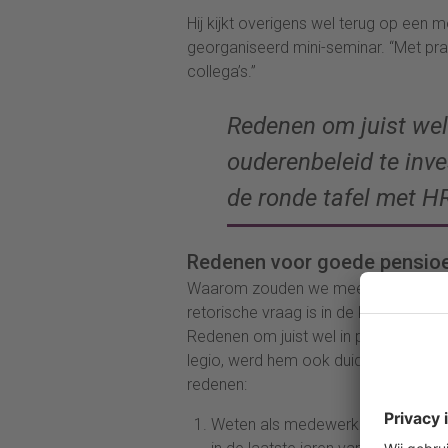
Hij kijkt overigens wel terug op een m
georganiseerd mini-seminar. “Met pra
collega’s.”
Redenen om juist wel
ouderenbeleid te inves
de ronde tafel met 
Redenen voor goede pensio
Waarom zouden we meer aandacht or
retorische vraag is in de kern de ben
Redenen om juist wel in pensioen-offb
legio, werd hem ook duidelijk tijdens
redenen:
Weten als medewerker dat je goe