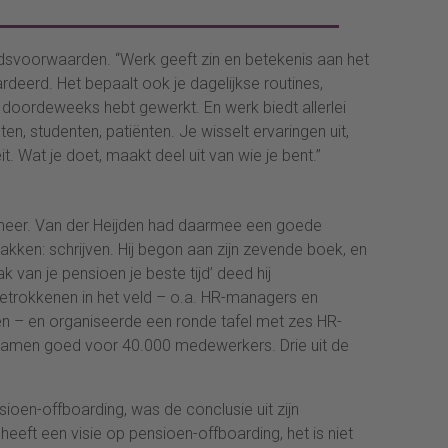
eidsvoorwaarden. “Werk geeft zin en betekenis aan het
deerd. Het bepaalt ook je dagelijkse routines,
doordeweeks hebt gewerkt. En werk biedt allerlei
ten, studenten, patiënten. Je wisselt ervaringen uit,
t. Wat je doet, maakt deel uit van wie je bent.”
t meer. Van der Heijden had daarmee een goede
pakken: schrijven. Hij begon aan zijn zevende boek, en
k van je pensioen je beste tijd’ deed hij
betrokkenen in het veld – o.a. HR-managers en
 – en organiseerde een ronde tafel met zes HR-
samen goed voor 40.000 medewerkers. Drie uit de
sioen-offboarding, was de conclusie uit zijn
eeft een visie op pensioen-offboarding, het is niet