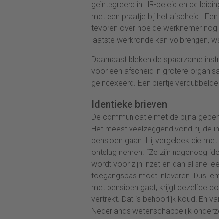
geïntegreerd in HR-beleid en de leidi
met een praatje bij het afscheid. Ee
tevoren over hoe de werknemer nog m
laatste werkronde kan volbrengen, 
Daarnaast bleken de spaarzame inst
voor een afscheid in grotere organisati
geïndexeerd. Een biertje verdubbelde in 
Identieke brieven
De communicatie met de bijna-gepens
Het meest veelzeggend vond hij de in
pensioen gaan. Hij vergeleek die met
ontslag nemen. “Ze zijn nagenoeg id
wordt voor zijn inzet en dan al snel 
toegangspas moet inleveren. Dus iem
met pensioen gaat, krijgt dezelfde c
vertrekt. Dat is behoorlijk koud. En va
Nederlands wetenschappelijk onderz