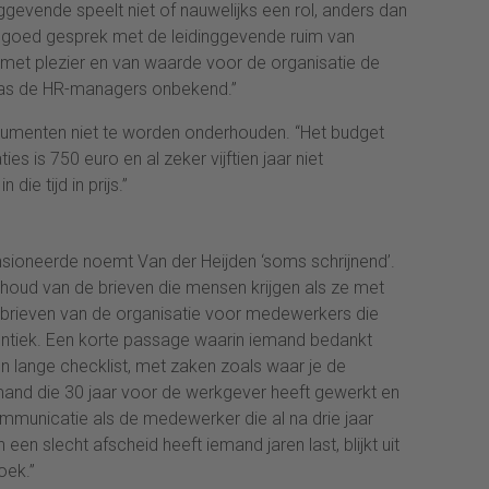
nggevende speelt niet of nauwelijks een rol, anders dan
n goed gesprek met de leidinggevende ruim van
et plezier en van waarde voor de organisatie de
was de HR-managers onbekend.”
rumenten niet te worden onderhouden. “Het budget
es is 750 euro en al zeker vijftien jaar niet
die tijd in prijs.”
ioneerde noemt Van der Heijden ‘soms schrijnend’.
houd van de brieven die mensen krijgen als ze met
 brieven van de organisatie voor medewerkers die
entiek. Een korte passage waarin iemand bedankt
een lange checklist, met zaken zoals waar je de
and die 30 jaar voor de werkgever heeft gewerkt en
ommunicatie als de medewerker die al na drie jaar
n een slecht afscheid heeft iemand jaren last, blijkt uit
oek.”