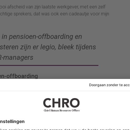
ooi afscheid van zijn laatste werkgever, met een zelf
chtige sprekers, dat was ook een cadeautje voor mijn
 in pensioen-offboarding en
teren zijn er legio, bleek tijdens
HR-managers
en-offboarding
ganiseren voor ouderen die toch vertrekken? Deze
adering van veel organisaties, volgens Van der Heijden.
oarding en ouderenbeleid te investeren zijn er echter
 de ronde tafel met HR-managers. Vijf belangrijke
d afscheid gaat nemen, bevordert het animo om ook