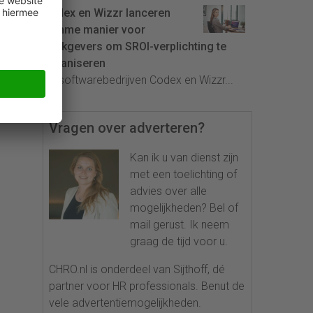
Codex en Wizzr lanceren
slimme manier voor
werkgevers om SROI-verplichting te
organiseren
De softwarebedrijven Codex en Wizzr...
Vragen over adverteren?
Kan ik u van dienst zijn
met een toelichting of
advies over alle
mogelijkheden? Bel of
mail gerust. Ik neem
graag de tijd voor u.
CHRO.nl is onderdeel van Sijthoff, dé
partner voor HR professionals. Benut de
vele advertentiemogelijkheden.