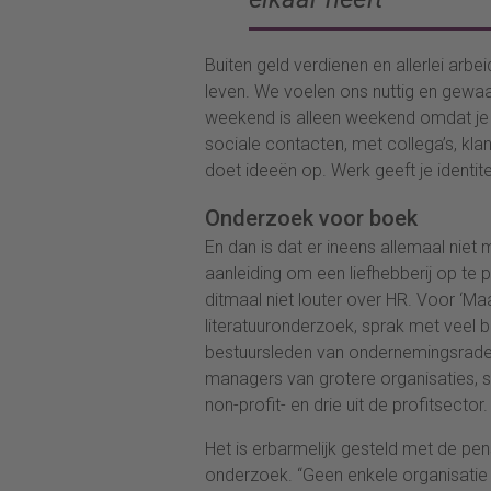
Buiten geld verdienen en allerlei arb
leven. We voelen ons nuttig en gewaar
weekend is alleen weekend omdat je 
sociale contacten, met collega’s, klan
doet ideeën op. Werk geeft je identitei
Onderzoek voor boek
En dan is dat er ineens allemaal nie
aanleiding om een liefhebberij op te 
ditmaal niet louter over HR. Voor ‘Maa
literatuuronderzoek, sprak met veel 
bestuursleden van ondernemingsraden
managers van grotere organisaties, 
non-profit- en drie uit de profitsector.
Het is erbarmelijk gesteld met de pen
onderzoek. “Geen enkele organisatie h