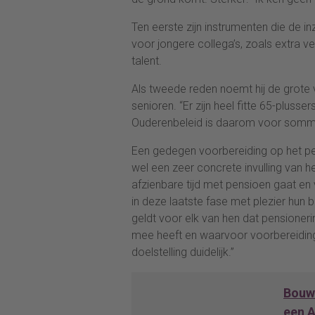
Ten eerste zijn instrumenten die de
voor jongere collega’s, zoals extra ve
talent.
Als tweede reden noemt hij de grote v
senioren. “Er zijn heel fitte 65-pluss
Ouderenbeleid is daarom voor sommi
Een gedegen voorbereiding op het pe
wel een zeer concrete invulling van 
afzienbare tijd met pensioen gaat en
in deze laatste fase met plezier hun 
geldt voor elk van hen dat pensioner
mee heeft en waarvoor voorbereiding
doelstelling duidelijk.”
Bouwe
een A