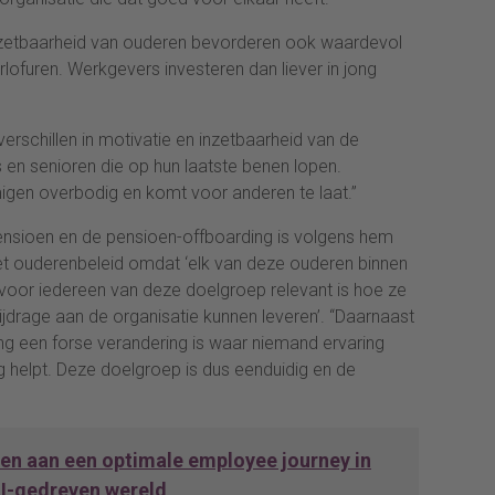
 inzetbaarheid van ouderen bevorderen ook waardevol
rlofuren. Werkgevers investeren dan liever in jong
erschillen in motivatie en inzetbaarheid van de
ers en senioren die op hun laatste benen lopen.
gen overbodig en komt voor anderen te laat.”
nsioen en de pensioen-offboarding is volgens hem
het ouderenbeleid omdat ‘elk van deze ouderen binnen
 voor iedereen van deze doelgroep relevant is hoe ze
bijdrage aan de organisatie kunnen leveren’. “Daarnaast
ing een forse verandering is waar niemand ervaring
 helpt. Deze doelgroep is dus eenduidig en de
n aan een optimale employee journey in
I-gedreven wereld