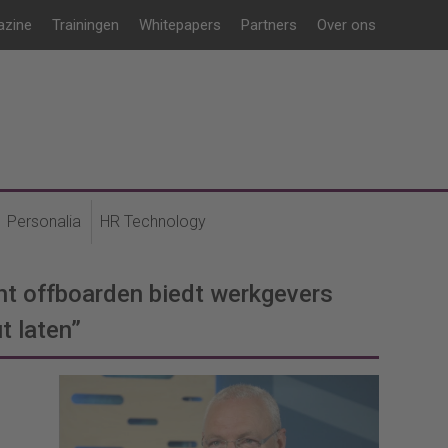
azine
Trainingen
Whitepapers
Partners
Over ons
Personalia
HR Technology
ht offboarden biedt werkgevers
t laten”