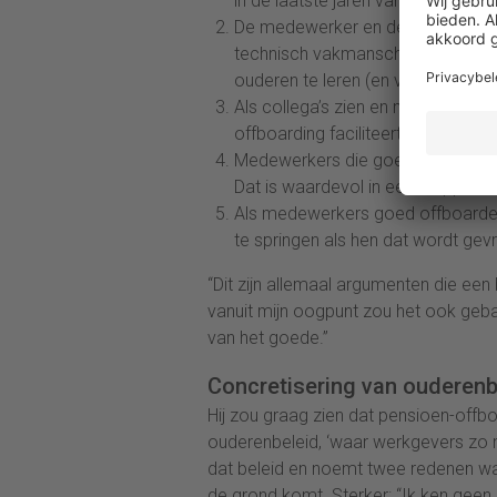
in de laatste jaren van je loopbaan
De medewerker en de collega’s w
technisch vakmanschap doorgege
ouderen te leren (en van ouderen
Als collega’s zien en merken da
offboarding faciliteert, versterkt
Medewerkers die goed met pensi
Dat is waardevol in een krappe ar
Als medewerkers goed offboarden, 
te springen als hen dat wordt gev
“Dit zijn allemaal argumenten die ee
vanuit mijn oogpunt zou het ook geb
van het goede.”
Concretisering van ouderenb
Hij zou graag zien dat pensioen-offb
ouderenbeleid, ‘waar werkgevers zo me
dat beleid en noemt twee redenen wa
de grond komt. Sterker: “Ik ken geen 