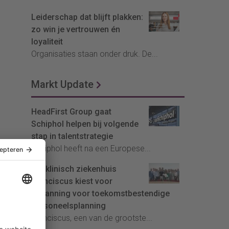
Leiderschap dat blijft plakken:
zo win je vertrouwen én
loyaliteit
Organisaties staan onder druk. De...
Markt Update
HeadFirst Group gaat
Schiphol helpen bij volgende
stap in talentstrategie
Schiphol heeft na een Europese...
Topklinisch ziekenhuis
Franciscus kiest voor
InPlanning voor toekomstbestendige
personeelsplanning
Franciscus, een van de grootste...