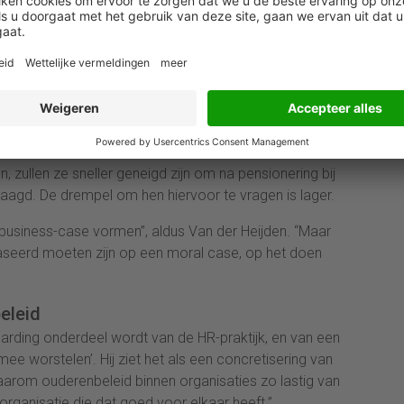
 inzetbaar en productief te blijven;
orden aangezet tot kennisoverdracht. Zo wordt
ven en aan de behoefte van jongeren om van
 om kennis door te geven aan jongeren) voldaan;
t de werkgever voor haar medewerkers een goede
 dat het vertrouwen in het goede werkgeverschap;
oen gaan, worden ambassadeur voor de werkgever.
beidsmarkt;
zullen ze sneller geneigd zijn om na pensionering bij
raagd. De drempel om hen hiervoor te vragen is lager.
n business-case vormen”, aldus Van der Heijden. “Maar
aseerd moeten zijn op een moral case, op het doen
eleid
oarding onderdeel wordt van de HR-praktijk, en van een
e worstelen’. Hij ziet het als een concretisering van
arom ouderenbeleid binnen organisaties zo lastig van
organisatie die dat goed voor elkaar heeft.”