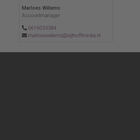
Marloes Willems
Accountmanager
0616033384
marloeswillems@sijthoffmedia.nl