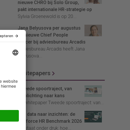
nieuwe CHRO bij Solo Group,
pakt internationale HR-strategie op
Sylvia Groenewold is op 20...
Jana Belyusova per augustus
de nieuwe Chief People
Officer bij adviesbureau Arcadis
Adviesbureau Arcadis heeft Jana
Belyusova...
Whitepapers
Tweede spoortraject, van
verplichting naar kans
De whitepaper Tweede spoortraject: van...
Van data naar inzichten: de
Youforce HR Benchmark 2026
HR staat onder druk: hoe...