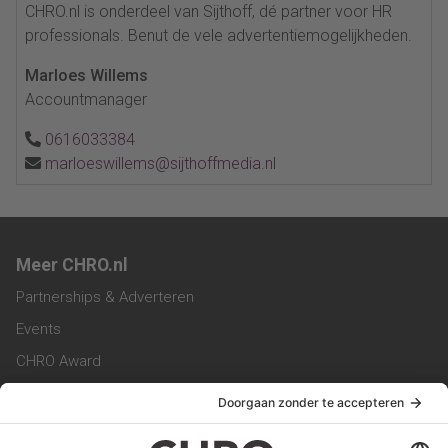
CHRO.nl is onderdeel van Sijthoff, dé partner voor HR
professionals. Benut de vele advertentiemogelijkheden.
Marloes Willems
Accountmanager
0616033384
marloeswillems@sijthoffmedia.nl
Meer CHRO.nl
Partnerships & Adverteren
Events
CHRO Award
CHRO Community
CHRO Magazine