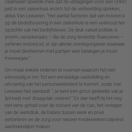
Daarnaast speelde mee dat de uitdagingen voor een CHRO
juist in een ziekenhuis enorm tot de verbeelding spreken,
aldus Van Leeuwen. “Het aantal factoren dat van invloed is
op de bedrijfsvoering in een ziekenhuis is een veelvoud ten
opzichte van het bedrijfsleven. De druk vanuit politiek is
enorm, verzekeraars – die de zorg tenslotte financieren –
oefenen invloed uit, er zijn allerlei overlegorganen waaraan
je moet deelnemen met partijen wier belangen je moet
meewegen.”
Om maar enkele redenen te noemen waarom het niet
eenvoudig is om ‘tot een eenduidige vaststelling en
uitvoering van het personeelsbeleid te komen’, zoals Van
Leeuwen het aanduidt: “Je bent een groot gedeelte van je
tijd kwijt met ‘draagvlak creëren’.” En dan heeft hij het nog
niet eens gehad over de invloed van de cao, het verlagen
van de werkdruk, de balans tussen werk en privé
verbeteren en de zorg voor nieuwe medewerkers blijvend
aantrekkelijker maken.