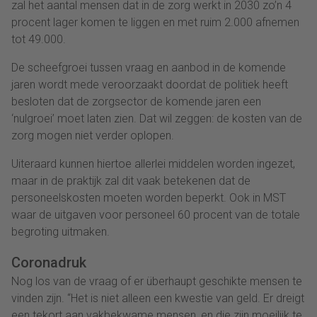
zal het aantal mensen dat in de zorg werkt in 2030 zo’n 4
procent lager komen te liggen en met ruim 2.000 afnemen
tot 49.000.
De scheefgroei tussen vraag en aanbod in de komende
jaren wordt mede veroorzaakt doordat de politiek heeft
besloten dat de zorgsector de komende jaren een
‘nulgroei’ moet laten zien. Dat wil zeggen: de kosten van de
zorg mogen niet verder oplopen.
Uiteraard kunnen hiertoe allerlei middelen worden ingezet,
maar in de praktijk zal dit vaak betekenen dat de
personeelskosten moeten worden beperkt. Ook in MST
waar de uitgaven voor personeel 60 procent van de totale
begroting uitmaken.
Coronadruk
Nog los van de vraag of er überhaupt geschikte mensen te
vinden zijn. “Het is niet alleen een kwestie van geld. Er dreigt
een tekort aan vakbekwame mensen, en die zijn moeilijk te