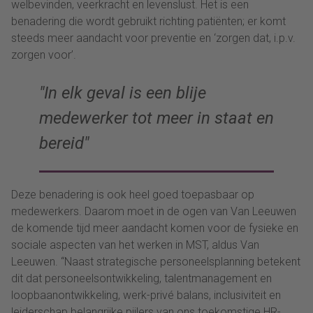
welbevinden, veerkracht en levenslust. Het is een
benadering die wordt gebruikt richting patiënten; er komt
steeds meer aandacht voor preventie en ‘zorgen dat, i.p.v.
zorgen voor’.
In elk geval is een blije
medewerker tot meer in staat en
bereid
Deze benadering is ook heel goed toepasbaar op
medewerkers. Daarom moet in de ogen van Van Leeuwen
de komende tijd meer aandacht komen voor de fysieke en
sociale aspecten van het werken in MST, aldus Van
Leeuwen. “Naast strategische personeelsplanning betekent
dit dat personeelsontwikkeling, talentmanagement en
loopbaanontwikkeling, werk-privé balans, inclusiviteit en
leiderschap belangrijke pijlers van ons toekomstige HR-