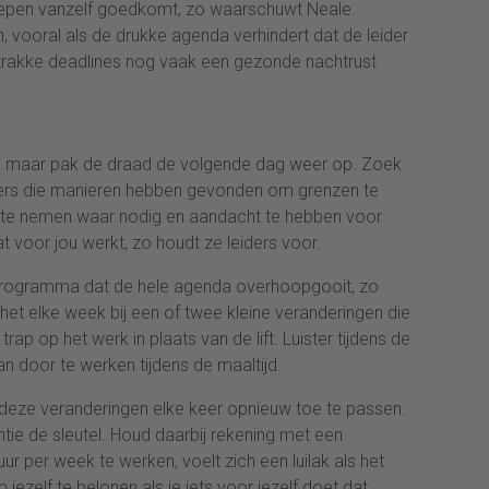
grepen vanzelf goedkomt, zo waarschuwt Neale.
, vooral als de drukke agenda verhindert dat de leider
strakke deadlines nog vaak een gezonde nachtrust
e, maar pak de draad de volgende dag weer op. Zoek
agers die manieren hebben gevonden om grenzen te
ijd te nemen waar nodig en aandacht te hebben voor
t voor jou werkt, zo houdt ze leiders voor.
 programma dat de hele agenda overhoopgooit, zo
het elke week bij een of twee kleine veranderingen die
trap op het werk in plaats van de lift. Luister tijdens de
an door te werken tijdens de maaltijd.
 deze veranderingen elke keer opnieuw toe te passen.
tie de sleutel. Houd daarbij rekening met een
ur per week te werken, voelt zich een luilak als het
jezelf te belonen als je iets voor jezelf doet dat