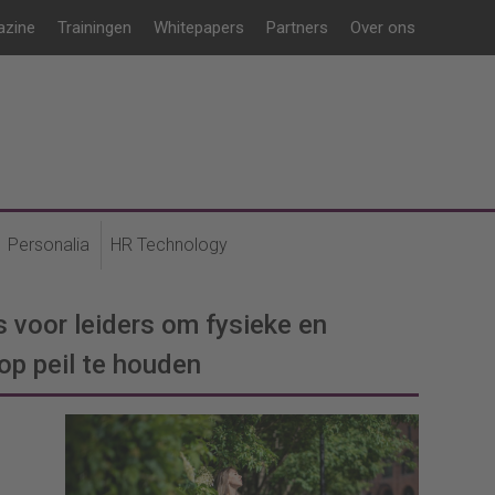
azine
Trainingen
Whitepapers
Partners
Over ons
Personalia
HR Technology
ps voor leiders om fysieke en
op peil te houden