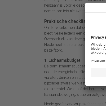
heilzaam is voor je gezondheid, bijvoo
nemen om iets nieuws te leren.
Praktische checklist voor lei
Om te voorkomen dat de leider door 
biedt Neale leiders een checklist voor
Overdenk elk van deze gebieden gedur
Neale heeft deze checklist reeds toe
bij zelfzorg.
1. Lichaamsbudget
De term lichaamsbudget komt van hoo
naar de energiebehoeften van het li
via eten, drinken en slapen moet wo
bijzonder zware werklast of stressvo
extra herstel. Weten of dat herstel vol
lichaamsbeweging, slaap en eetgewoon
Neale geeft hiervoor praktische tips.