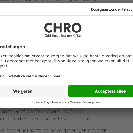
rbeeld door te sparren ter inspiratie of de tijd te
ders
de bomen het bos van de zelfzorg niet meer ziet,
 lichaam, geest, relaties, keuzevrijheid en groei.
ende een kwartier per week. Stuur bij waar nodig.
gepast bij honderden leiders die aanklopten voor hulp
gleraar psychologie Lisa Feldman Barrett en verwijst
chaam. Werken, bewegen en denken kosten energie, die
rden aangevuld. Onverwachte gebeurtenissen, een
lle gebeurtenissen kosten extra energie en dus ook
staat? Geef jezelf een score uit vijf voor
ten en kijk hoe die score te verbeteren is.
 Verminder het aantal online vergaderingen ’s avonds