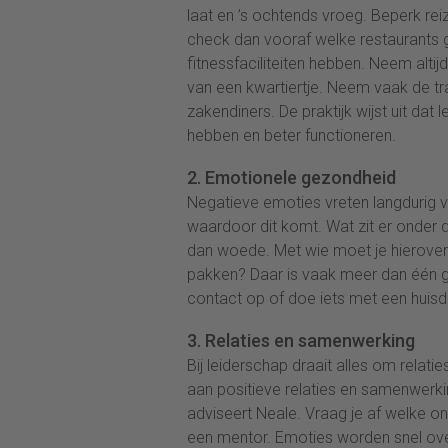
laat en ’s ochtends vroeg. Beperk reiz
check dan vooraf welke restaurants 
fitnessfaciliteiten hebben. Neem alt
van een kwartiertje. Neem vaak de tra
zakendiners. De praktijk wijst uit dat 
hebben en beter functioneren.
2. Emotionele gezondheid
Negatieve emoties vreten langdurig vee
waardoor dit komt. Wat zit er onder 
dan woede. Met wie moet je hierover
pakken? Daar is vaak meer dan één ge
contact op of doe iets met een huisdi
3. Relaties en samenwerking
Bij leiderschap draait alles om rela
aan positieve relaties en samenwerkin
adviseert Neale. Vraag je af welke o
een mentor. Emoties worden snel over