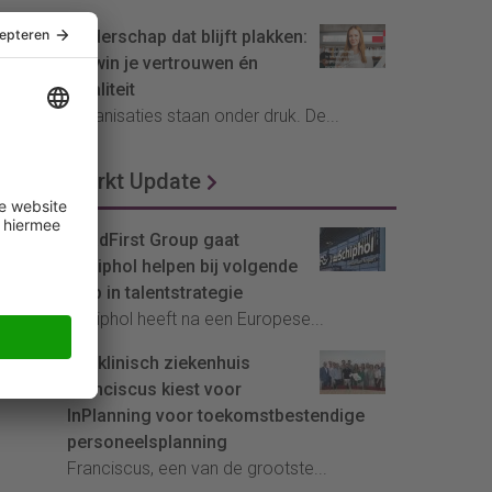
Leiderschap dat blijft plakken:
zo win je vertrouwen én
loyaliteit
Organisaties staan onder druk. De...
Markt Update
HeadFirst Group gaat
Schiphol helpen bij volgende
stap in talentstrategie
Schiphol heeft na een Europese...
Topklinisch ziekenhuis
Franciscus kiest voor
InPlanning voor toekomstbestendige
personeelsplanning
Franciscus, een van de grootste...