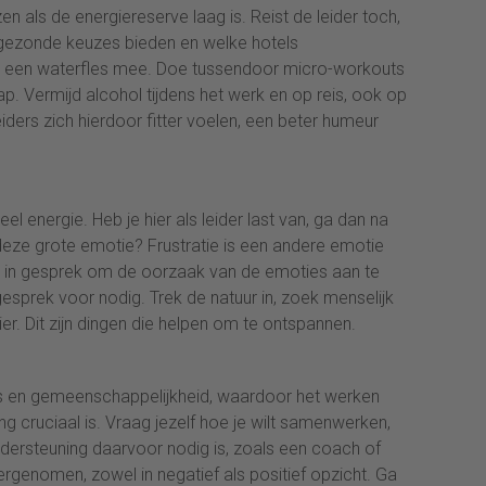
en als de energiereserve laag is. Reist de leider toch,
gezonde keuzes bieden en welke hotels
ijd een waterfles mee. Doe tussendoor micro-workouts
p. Vermijd alcohol tijdens het werk en op reis, ook op
leiders zich hierdoor fitter voelen, een beter humeur
l energie. Heb je hier als leider last van, ga dan na
deze grote emotie? Frustratie is een andere emotie
 in gesprek om de oorzaak van de emoties aan te
sprek voor nodig. Trek de natuur in, zoek menselijk
er. Dit zijn dingen die helpen om te ontspannen.
ties en gemeenschappelijkheid, waardoor het werken
g cruciaal is. Vraag jezelf hoe je wilt samenwerken,
ndersteuning daarvoor nodig is, zoals een coach of
genomen, zowel in negatief als positief opzicht. Ga