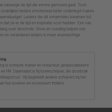
een al vanwege de tijd die ermee gemoeid gaat. Toch
praktijken leiders emotioneel beter onderlegd maken
chaamsbudget. Leiders die dit omarmden, kwamen tot
 dat ze er de tijd en inspiratie voor hadden. Een van
o lang over droomde. Groei en voeding helpen ons
en en veranderen leiders in meer evenwichtige
ing
g is schrijver, trainer en redacteur, gespecialiseerd
n en HR. Daarnaast is hij boekschrijver, die doorbrak
tslagcircus’. Hij begeleidt andere schrijvers bij het
an hun boeken en recenseert thrillers.