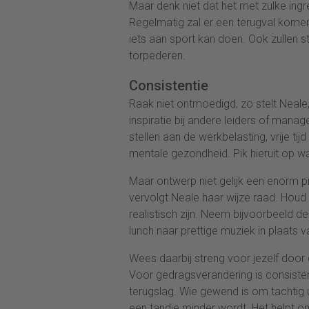
Maar denk niet dat het met zulke in
Regelmatig zal er een terugval komen
iets aan sport kan doen. Ook zullen 
torpederen.
Consistentie
Raak niet ontmoedigd, zo stelt Neal
inspiratie bij andere leiders of man
stellen aan de werkbelasting, vrije t
mentale gezondheid. Pik hieruit op wa
Maar ontwerp niet gelijk een enorm
vervolgt Neale haar wijze raad. Houd 
realistisch zijn. Neem bijvoorbeeld de 
lunch naar prettige muziek in plaats v
Wees daarbij streng voor jezelf door
Voor gedragsverandering is consisten
terugslag. Wie gewend is om tachtig u
een tandje minder wordt. Het helpt om 