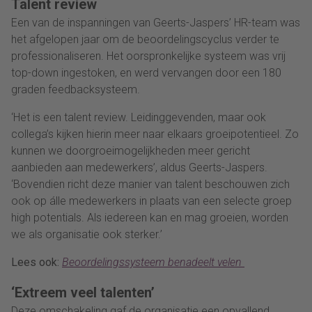
Talent review
Een van de inspanningen van Geerts-Jaspers’ HR-team was
het afgelopen jaar om de beoordelingscyclus verder te
professionaliseren. Het oorspronkelijke systeem was vrij
top-down ingestoken, en werd vervangen door een 180
graden feedbacksysteem.
‘Het is een talent review. Leidinggevenden, maar ook
collega’s kijken hierin meer naar elkaars groeipotentieel. Zo
kunnen we doorgroeimogelijkheden meer gericht
aanbieden aan medewerkers’, aldus Geerts-Jaspers.
‘Bovendien richt deze manier van talent beschouwen zich
ook op álle medewerkers in plaats van een selecte groep
high potentials. Als iedereen kan en mag groeien, worden
we als organisatie ook sterker.’
Lees ook:
Beoordelingssysteem benadeelt velen
‘Extreem veel talenten’
Deze omschakeling gaf de organisatie een opvallend