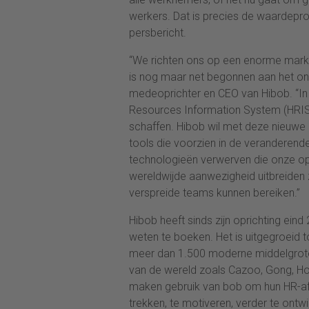
werkers. Dat is precies de waardeprop
persbericht.
“We richten ons op een enorme markt 
is nog maar net begonnen aan het ont
medeoprichter en CEO van Hibob. “In 
Resources Information System (HRIS)
schaffen. Hibob wil met deze nieuwe k
tools die voorzien in de veranderen
technologieën verwerven die onze op
wereldwijde aanwezigheid uitbreiden
verspreide teams kunnen bereiken.”
Hibob heeft sinds zijn oprichting eind
weten te boeken. Het is uitgegroeid 
meer dan 1.500 moderne middelgrote m
van de wereld zoals Cazoo, Gong, Ho
maken gebruik van bob om hun HR-afd
trekken, te motiveren, verder te ontw