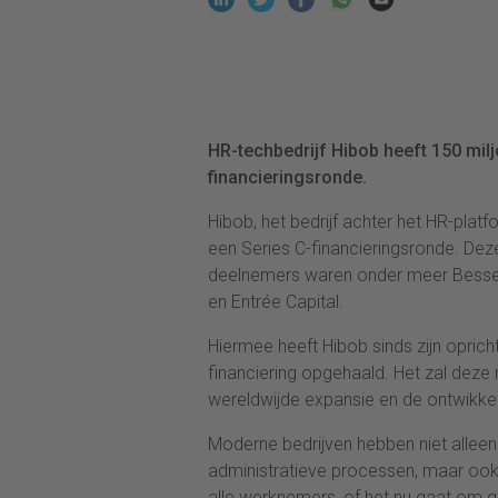
HR-techbedrijf Hibob heeft 150 milj
financieringsronde.
Hibob, het bedrijf achter het HR-plat
een Series C-financieringsronde. Dez
deelnemers waren onder meer Bessem
en Entrée Capital.
Hiermee heeft Hibob sinds zijn opricht
financiering opgehaald. Het zal deze 
wereldwijde expansie en de ontwikkel
Moderne bedrijven hebben niet alleen
administratieve processen, maar ook
alle werknemers, of het nu gaat om g