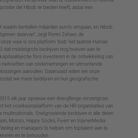
ositie die Hibob te bieden heeft, aldus een
waarin tientallen miljarden euro’s omgaan, en Hibob
ginnen daarvan”, zegt Ronni Zehavi, de
onze visie is ons platform ‘bob’ het laatste Human
 dat middelgrote bedrijven nog hoeven aan te
apitaalinjectie fors investeren in de ontwikkeling van
de behoeften van ondernemingen en uitmuntende
lossingen aanvullen. Daarnaast willen we onze
 zodat we meer bedrijven en hun geografische
 2015 elk jaar opnieuw een driecijferige omzetgroei
tot het voorkeursplatform van de HR-organisaties van
ultinationals. Snelgroeiende bedrijven in alle delen
pin, Monzo, Happy Socks, Fiverr en VaynerMedia
eling en managers te helpen om toptalent aan te
ikkelen en te behouden.