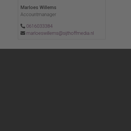
Marloes Willems
Accountmanager
0616033384
marloeswillems@sijthoffmedia.nl