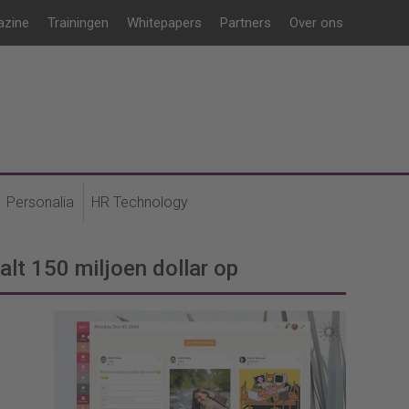
azine
Trainingen
Whitepapers
Partners
Over ons
Personalia
HR Technology
lt 150 miljoen dollar op