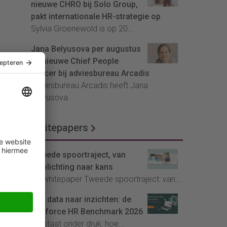
nieuwe CHRO bij Solo Group,
pakt internationale HR-strategie op
Sylvia Groenewold is op 20...
Jana Belyusova per augustus
de nieuwe Chief People
Officer bij adviesbureau Arcadis
Adviesbureau Arcadis heeft Jana
Belyusova...
Whitepapers
Tweede spoortraject, van
verplichting naar kans
De whitepaper Tweede spoortraject: van...
Van data naar inzichten: de
Youforce HR Benchmark 2026
HR staat onder druk: hoe...