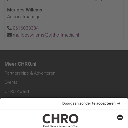
Marloes Willems
Accountmanager
0616033384
marloeswillems@sijthoffmedia.nl
Meer CHRO.nl
Partnerships & Adverteren
Events
CHRO Award
CHRO Community
CHRO Magazine
Service & Contact