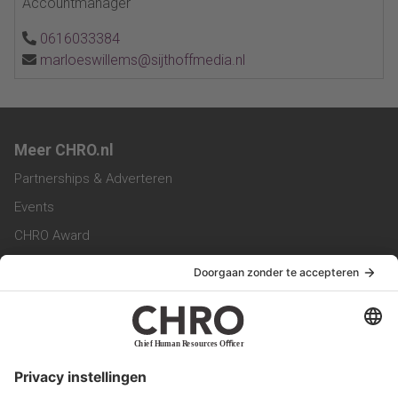
Accountmanager
0616033384
marloeswillems@sijthoffmedia.nl
Meer CHRO.nl
Partnerships & Adverteren
Events
CHRO Award
CHRO Community
CHRO Magazine
Service & Contact
Contact
Werken bij ons