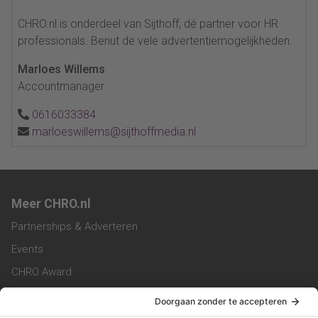
CHRO.nl is onderdeel van Sijthoff, dé partner voor HR
professionals. Benut de vele advertentiemogelijkheden.
Marloes Willems
Accountmanager
0616033384
marloeswillems@sijthoffmedia.nl
Meer CHRO.nl
Partnerships & Adverteren
Events
CHRO Award
CHRO Community
CHRO Magazine