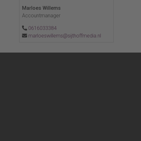
Marloes Willems
Accountmanager
0616033384
marloeswillems@sijthoffmedia.nl