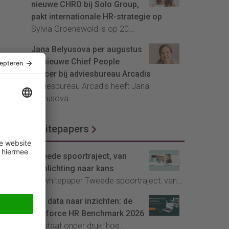
nieuwe CHRO bij Solo Group,
pakt internationale HR-strategie op
Sylvia Groenewold is op 20...
Jana Belyusova per augustus
de nieuwe Chief People
Officer bij adviesbureau Arcadis
Adviesbureau Arcadis heeft Jana
Belyusova...
Whitepapers
Tweede spoortraject, van
verplichting naar kans
De whitepaper Tweede spoortraject: van...
Van data naar inzichten: de
Youforce HR Benchmark 2026
HR staat onder druk: hoe...