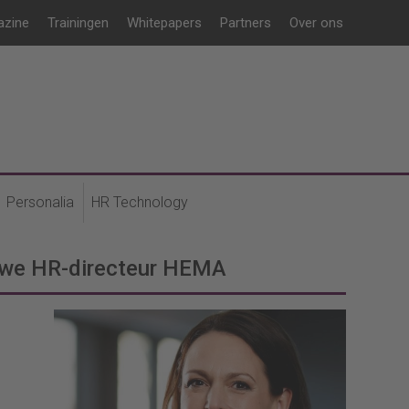
azine
Trainingen
Whitepapers
Partners
Over ons
Personalia
HR Technology
uwe HR-directeur HEMA