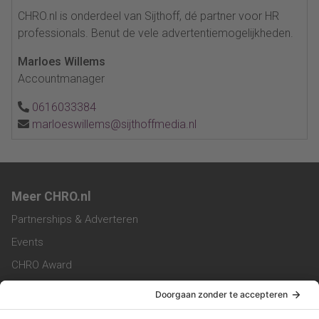
CHRO.nl is onderdeel van Sijthoff, dé partner voor HR
professionals. Benut de vele advertentiemogelijkheden.
Marloes Willems
Accountmanager
0616033384
marloeswillems@sijthoffmedia.nl
Meer CHRO.nl
Partnerships & Adverteren
Events
CHRO Award
CHRO Community
CHRO Magazine