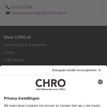
0616033384
marloeswillems@sijthoffmedia.nl
Meer CHRO.nl
Partnerships & Adverteren
Events
CHRO Award
CHRO Community
CHRO Magazine
Service & Contact
Contact
Werken bij ons
Privacy Statement