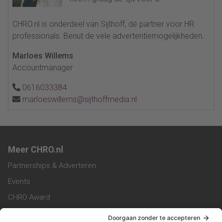
CHRO.nl is onderdeel van Sijthoff, dé partner voor HR
professionals. Benut de vele advertentiemogelijkheden.
Marloes Willems
Accountmanager
0616033384
marloeswillems@sijthoffmedia.nl
Meer CHRO.nl
Partnerships & Adverteren
Events
CHRO Award
CHRO Community