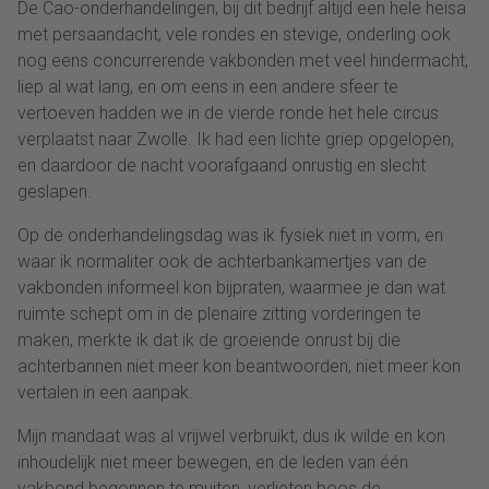
De Cao-onderhandelingen, bij dit bedrijf altijd een hele heisa
met persaandacht, vele rondes en stevige, onderling ook
nog eens concurrerende vakbonden met veel hindermacht,
liep al wat lang, en om eens in een andere sfeer te
vertoeven hadden we in de vierde ronde het hele circus
verplaatst naar Zwolle. Ik had een lichte griep opgelopen,
en daardoor de nacht voorafgaand onrustig en slecht
geslapen.
Op de onderhandelingsdag was ik fysiek niet in vorm, en
waar ik normaliter ook de achterbankamertjes van de
vakbonden informeel kon bijpraten, waarmee je dan wat
ruimte schept om in de plenaire zitting vorderingen te
maken, merkte ik dat ik de groeiende onrust bij die
achterbannen niet meer kon beantwoorden, niet meer kon
vertalen in een aanpak.
Mijn mandaat was al vrijwel verbruikt, dus ik wilde en kon
inhoudelijk niet meer bewegen, en de leden van één
vakbond begonnen te muiten, verlieten boos de