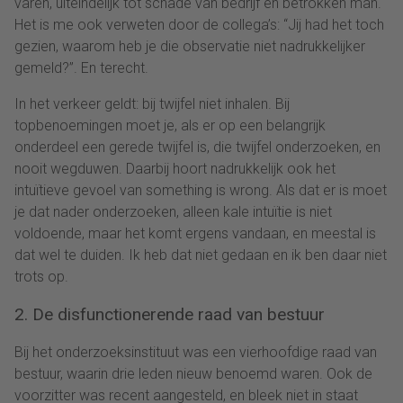
varen, uiteindelijk tot schade van bedrijf en betrokken man.
Het is me ook verweten door de collega’s: “Jij had het toch
gezien, waarom heb je die observatie niet nadrukkelijker
gemeld?”. En terecht.
In het verkeer geldt: bij twijfel niet inhalen. Bij
topbenoemingen moet je, als er op een belangrijk
onderdeel een gerede twijfel is, die twijfel onderzoeken, en
nooit wegduwen. Daarbij hoort nadrukkelijk ook het
intuïtieve gevoel van something is wrong. Als dat er is moet
je dat nader onderzoeken, alleen kale intuïtie is niet
voldoende, maar het komt ergens vandaan, en meestal is
dat wel te duiden. Ik heb dat niet gedaan en ik ben daar niet
trots op.
2. De disfunctionerende raad van bestuur
Bij het onderzoeksinstituut was een vierhoofdige raad van
bestuur, waarin drie leden nieuw benoemd waren. Ook de
voorzitter was recent aangesteld, en bleek niet in staat