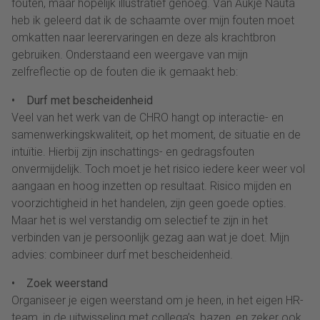
fouten, maar hopelijk illustratief genoeg. Van Aukje Nauta
heb ik geleerd dat ik de schaamte over mijn fouten moet
omkatten naar leerervaringen en deze als krachtbron
gebruiken. Onderstaand een weergave van mijn
zelfreflectie op de fouten die ik gemaakt heb:
• Durf met bescheidenheid
Veel van het werk van de CHRO hangt op interactie- en
samenwerkingskwaliteit, op het moment, de situatie en de
intuïtie. Hierbij zijn inschattings- en gedragsfouten
onvermijdelijk. Toch moet je het risico iedere keer weer vol
aangaan en hoog inzetten op resultaat. Risico mijden en
voorzichtigheid in het handelen, zijn geen goede opties.
Maar het is wel verstandig om selectief te zijn in het
verbinden van je persoonlijk gezag aan wat je doet. Mijn
advies: combineer durf met bescheidenheid.
• Zoek weerstand
Organiseer je eigen weerstand om je heen, in het eigen HR-
team, in de uitwisseling met collega’s, bazen, en zeker ook