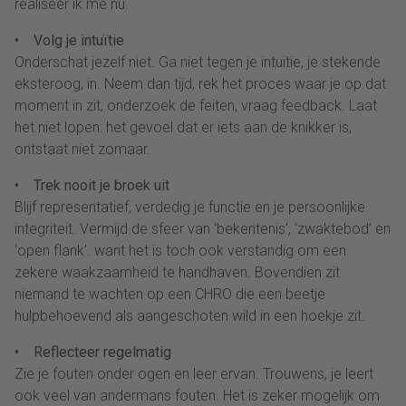
realiseer ik me nu.
• Volg je intuïtie
Onderschat jezelf niet. Ga niet tegen je intuïtie, je stekende
eksteroog, in. Neem dan tijd, rek het proces waar je op dat
moment in zit, onderzoek de feiten, vraag feedback. Laat
het niet lopen: het gevoel dat er iets aan de knikker is,
ontstaat niet zomaar.
• Trek nooit je broek uit
Blijf representatief, verdedig je functie en je persoonlijke
integriteit. Vermijd de sfeer van ‘bekentenis’, ‘zwaktebod’ en
‘open flank’. want het is toch ook verstandig om een
zekere waakzaamheid te handhaven. Bovendien zit
niemand te wachten op een CHRO die een beetje
hulpbehoevend als aangeschoten wild in een hoekje zit.
• Reflecteer regelmatig
Zie je fouten onder ogen en leer ervan. Trouwens, je leert
ook veel van andermans fouten. Het is zeker mogelijk om