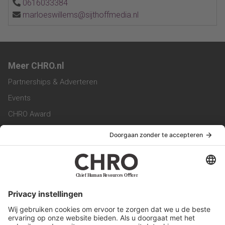
0616033384
marloeswillems@sijthoffmedia.nl
Meer CHRO.nl
Partnerships & Adverteren
Events
CHRO Award
CHRO Community
CHRO Magazine
Service & Contact
Contact
Werken bij ons
Privacy Statement