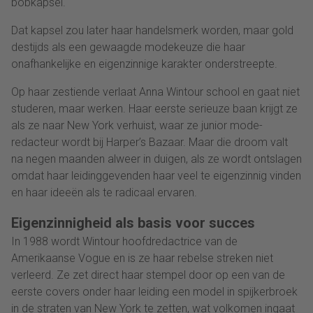
bobkapsel.
Dat kapsel zou later haar handelsmerk worden, maar gold
destijds als een gewaagde modekeuze die haar
onafhankelijke en eigenzinnige karakter onderstreepte.
Op haar zestiende verlaat Anna Wintour school en gaat niet
studeren, maar werken. Haar eerste serieuze baan krijgt ze
als ze naar New York verhuist, waar ze junior mode-
redacteur wordt bij Harper’s Bazaar. Maar die droom valt
na negen maanden alweer in duigen, als ze wordt ontslagen
omdat haar leidinggevenden haar veel te eigenzinnig vinden
en haar ideeën als te radicaal ervaren.
Eigenzinnigheid als basis voor succes
In 1988 wordt Wintour hoofdredactrice van de
Amerikaanse Vogue en is ze haar rebelse streken niet
verleerd. Ze zet direct haar stempel door op een van de
eerste covers onder haar leiding een model in spijkerbroek
in de straten van New York te zetten, wat volkomen ingaat