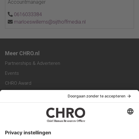
Accountmanager
0616033384
marloeswillems@sijthoffmedia.nl
Meer CHRO.nl
Partnerships & Adverteren
Events
CHRO Award
CHRO Community
CHRO Magazine
Service & Contact
Contact
Werken bij ons