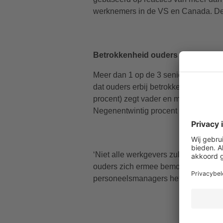
werknemers in de VS en Canada. De 
Betrokkenheid ouders ‘geen prob
Meer dan 1 op de 3 senior managers (
dat ouders erbij betrokken zijn als 
procent) zegt vader en moeder er lieve
Negenentwintig procent vindt betro
‘Niet alle werkgevers zullen meteen 
ouders zich ermee bemoeien, maar j
personeelsmanagers het niet op prijs s