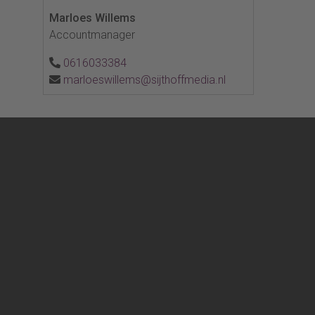
Marloes Willems
Accountmanager
0616033384
marloeswillems@sijthoffmedia.nl