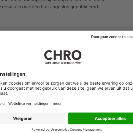
resultaten werden half augustus gepubliceerd.
leem’
35 procent) zegt geïrriteerd te raken als zij merken
hun kinderen zoeken naar werk. Nog een derde (34
r buiten te laten, maar zich erbij neer te leggen.
kkenheid van de ouders geen probleem.
een kandidaat uit de selectieprocedure halen als de
e moet er rekening mee houden dat de meeste
tellen,’ aldus Britton.