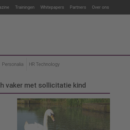
azine
Trainingen
Whitepapers
Partners
Over ons
Personalia
HR Technology
 vaker met sollicitatie kind