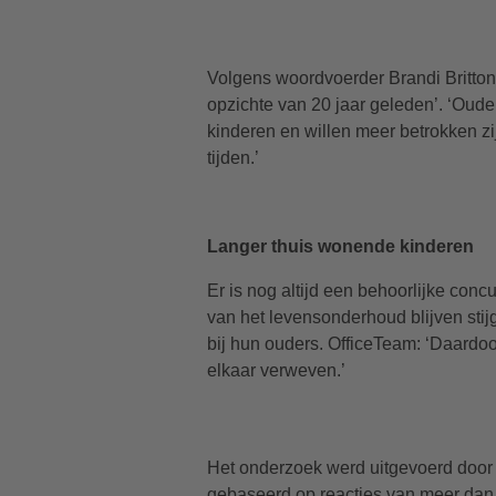
Volgens woordvoerder Brandi Britton v
opzichte van 20 jaar geleden’. ‘Oud
kinderen en willen meer betrokken zi
tijden.’
Langer thuis wonende kinderen
Er is nog altijd een behoorlijke con
van het levensonderhoud blijven stij
bij hun ouders. OfficeTeam: ‘Daardoo
elkaar verweven.’
Het onderzoek werd uitgevoerd door
gebaseerd op reacties van meer dan 