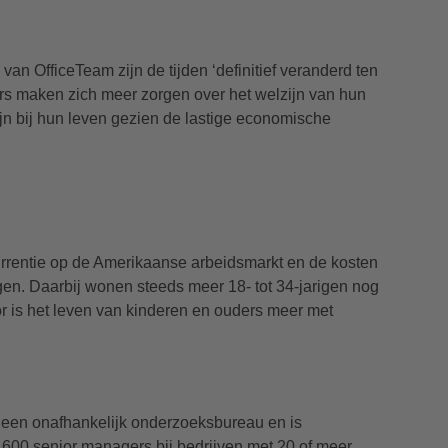
an OfficeTeam zijn de tijden ‘definitief veranderd ten
ers maken zich meer zorgen over het welzijn van hun
jn bij hun leven gezien de lastige economische
currentie op de Amerikaanse arbeidsmarkt en de kosten
gen. Daarbij wonen steeds meer 18- tot 34-jarigen nog
r is het leven van kinderen en ouders meer met
 een onafhankelijk onderzoeksbureau en is
600 senior managers bij bedrijven met 20 of meer