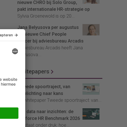
nieuwe CHRO bij Solo Group,
pakt internationale HR-strategie op
Sylvia Groenewold is op 20...
Jana Belyusova per augustus
de nieuwe Chief People
Officer bij adviesbureau Arcadis
Adviesbureau Arcadis heeft Jana
Belyusova...
Whitepapers
Tweede spoortraject, van
verplichting naar kans
De whitepaper Tweede spoortraject: van...
Van data naar inzichten: de
Youforce HR Benchmark 2026
HR staat onder druk: hoe...