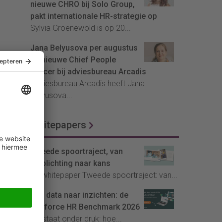
nieuwe CHRO bij Solo Group,
pakt internationale HR-strategie op
Sylvia Groenewold is op 20...
Jana Belyusova per augustus
de nieuwe Chief People
Officer bij adviesbureau Arcadis
Adviesbureau Arcadis heeft Jana
Belyusova...
Whitepapers
Tweede spoortraject, van
verplichting naar kans
De whitepaper Tweede spoortraject: van...
Van data naar inzichten: de
Youforce HR Benchmark 2026
HR staat onder druk: hoe...