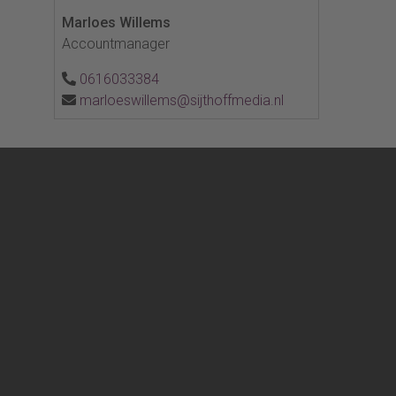
Marloes Willems
Accountmanager
0616033384
marloeswillems@sijthoffmedia.nl