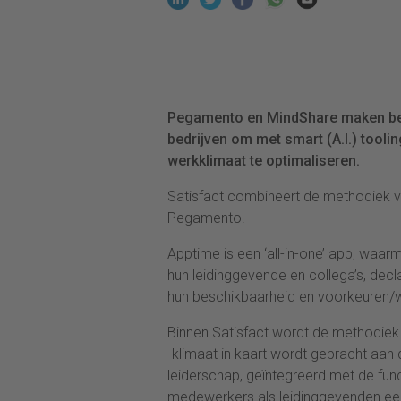
Pegamento en MindShare maken beke
bedrijven om met smart (A.I.) tooli
werkklimaat te optimaliseren.
Satisfact combineert de methodiek v
Pegamento.
Apptime is een ‘all-in-one’ app, wa
hun leidinggevende en collega’s, decl
hun beschikbaarheid en voorkeuren/
Binnen Satisfact wordt de methodiek
-klimaat in kaart wordt gebracht aan
leiderschap, geïntegreerd met de fun
medewerkers als leidinggevenden een 