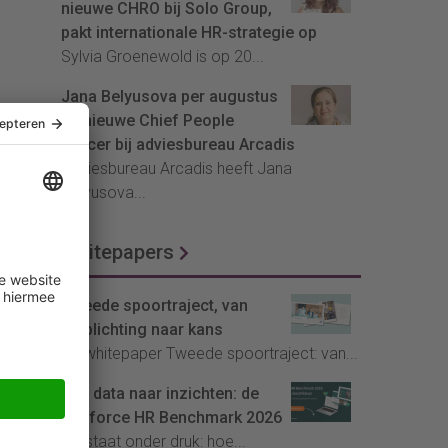
nieuwe CHRO bij Solo Group,
pakt internationale HR-strategie op
Sylvia Groenewold is op 20...
Jana Belyusova per augustus
de nieuwe Chief People
Officer bij adviesbureau Arcadis
Adviesbureau Arcadis heeft Jana
Belyusova...
Whitepapers
Tweede spoortraject, van
verplichting naar kans
De whitepaper Tweede spoortraject: van...
Van data naar inzichten: de
Youforce HR Benchmark 2026
HR staat onder druk: hoe...