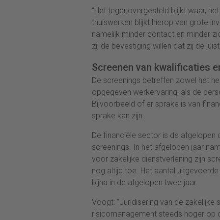
“Het tegenovergesteld blijkt waar, he
thuiswerken blijkt hierop van grote i
namelijk minder contact en minder z
zij de bevestiging willen dat zij de ju
Screenen van kwalificaties e
De screenings betreffen zowel het heb
opgegeven werkervaring, als de per
Bijvoorbeeld of er sprake is van fina
sprake kan zijn.
De financiële sector is de afgelopen 
screenings. In het afgelopen jaar nam
voor zakelijke dienstverlening zijn s
nog altijd toe. Het aantal uitgevoerde
bijna in de afgelopen twee jaar.
Voogt: “Juridisering van de zakelijke
risicomanagement steeds hoger op d