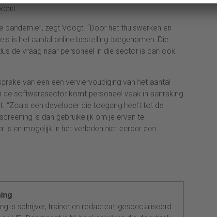
cent.
 de pandemie”, zegt Voogt. “Door het thuiswerken en
kels is het aantal online bestelling toegenomen. Die
s de vraag naar personeel in die sector is dan ook
sprake van een een verviervoudiging van het aantal
in de softwaresector komt personeel vaak in aanraking
t. “Zoals een developer die toegang heeft tot de
reening is dan gebruikelijk om je ervan te
 is en mogelijk in het verleden niet eerder een
ing
g is schrijver, trainer en redacteur, gespecialiseerd