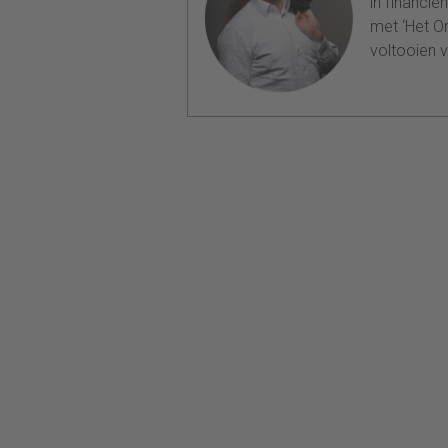
in financië
met ‘Het On
voltooien v