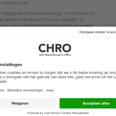
 onderdeel van.”
n stijging van het aantal screenings. In de zorgsector
aar geleden met bijna acht procent gedaald. “De
jk te maken met het nijpende tekort aan personeel.
creenings voor banen waar dit niet noodzakelijk is,
ij sollicitanten voor banen waarbij een screening
or is sprake van een daling van het aantal screenings.
oeveelheid screenings. Ten opzichte van twee jaar
 dertig procent.
 jaar natuurlijk flinke klappen te verduren. De
mingen maakte dat een stuk minder personeel is
in het aantal aanvragen”, zegt Voogt.
ng in logistieke sector
soneelsscreening is de logistieksector, waar het
r meer dan vervijfvoudigd is. Ten opzichte van 2019 is