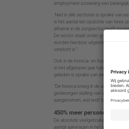
employment screening een belangrijk
Niet in alle sectoren is sprake van ee
is het aantal ten opzichte van twee j
afname in de zorgsector heeft mogeli
De sector staat onder grote druk en s
worden hierdoor uitgesteld. Behalve b
verplicht is.”
Ook in de horeca- en hospitality sect
In het afgelopen jaar halveerde de h
geleden is sprake van een afname van
“De horeca kreeg in de afgelopen twee
gedwongen sluiting van veel onderne
aangenomen, wat leidt tot een daling 
450% meer personeelsscreeni
De absolute veelgebruiker van de per
aantal aanvragen in het afgelopen jaa