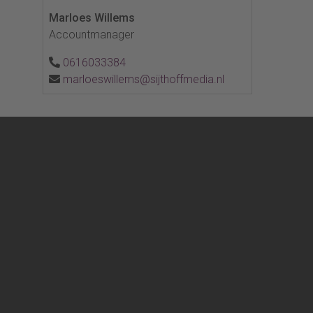
Marloes Willems
Accountmanager
0616033384
marloeswillems@sijthoffmedia.nl