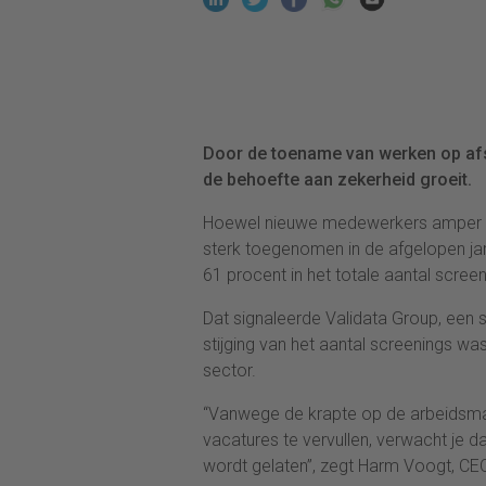
Door de toename van werken op afs
de behoefte aan zekerheid groeit.
Hoewel nieuwe medewerkers amper te 
sterk toegenomen in de afgelopen jar
61 procent in het totale aantal scree
Dat signaleerde Validata Group, een 
stijging van het aantal screenings was
sector.
“Vanwege de krapte op de arbeidsma
vacatures te vervullen, verwacht je 
wordt gelaten”, zegt Harm Voogt, CEO 