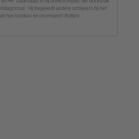
n en HR. Daarnaast is hij boekschrijver, die doorbrak
tslagcircus’. Hij begeleidt andere schrijvers bij het
an hun boeken en recenseert thrillers.