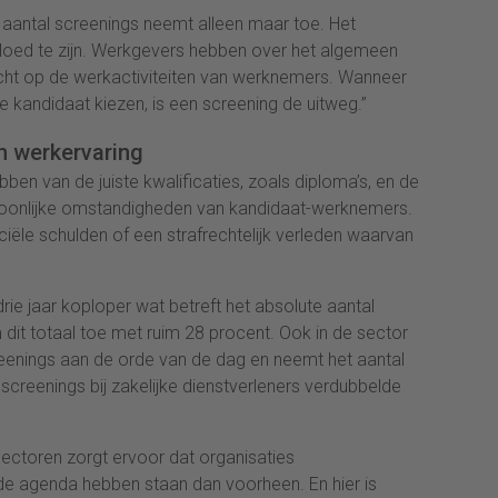
t aantal screenings neemt alleen maar toe. Het
nvloed te zijn. Werkgevers hebben over het algemeen
icht op de werkactiviteiten van werknemers. Wanneer
iste kandidaat kiezen, is een screening de uitweg.”
n werkervaring
ben van de juiste kwalificaties, zoals diploma’s, en de
soonlijke omstandigheden van kandidaat-werknemers.
nciële schulden of een strafrechtelijk verleden waarvan
drie jaar koploper wat betreft het absolute aantal
 dit totaal toe met ruim 28 procent. Ook in de sector
creenings aan de orde van de dag en neemt het aantal
 screenings bij zakelijke dienstverleners verdubbelde
 sectoren zorgt ervoor dat organisaties
e agenda hebben staan dan voorheen. En hier is