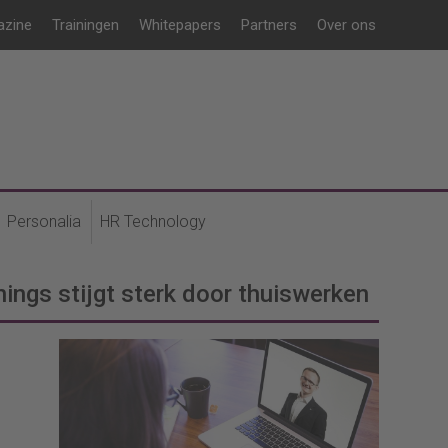
azine
Trainingen
Whitepapers
Partners
Over ons
Personalia
HR Technology
ings stijgt sterk door thuiswerken