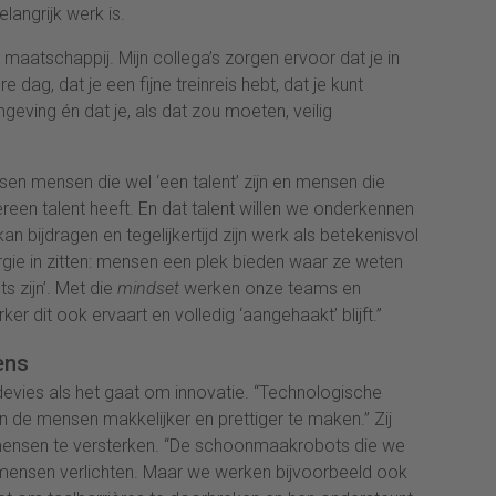
elangrijk werk is.
e maatschappij.
Mijn collega’s zorgen ervoor dat je in
 dag, dat je een fijne treinreis hebt, dat je kunt
geving én dat je, als dat zou moeten, veilig
n mensen die wel ‘een talent’ zijn en mensen die
ereen talent heeft. En dat talent willen we onderkennen
n bijdragen en tegelijkertijd zijn werk als betekenisvol
rgie in zitten: mensen een plek bieden waar ze weten
s zijn’. Met die
mindset
werken onze teams en
r dit ook ervaart en volledig ‘aangehaakt’ blijft.”
ens
evies als het gaat om innovatie. “Technologische
n de mensen makkelijker en prettiger te maken.” Zij
 mensen te versterken. “De schoonmaakrobots die we
mensen verlichten. Maar we werken bijvoorbeeld ook