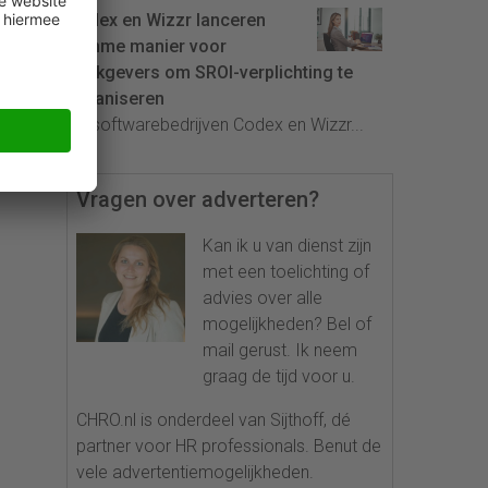
Codex en Wizzr lanceren
slimme manier voor
werkgevers om SROI-verplichting te
organiseren
De softwarebedrijven Codex en Wizzr...
Vragen over adverteren?
Kan ik u van dienst zijn
met een toelichting of
advies over alle
mogelijkheden? Bel of
mail gerust. Ik neem
graag de tijd voor u.
CHRO.nl is onderdeel van Sijthoff, dé
partner voor HR professionals. Benut de
vele advertentiemogelijkheden.