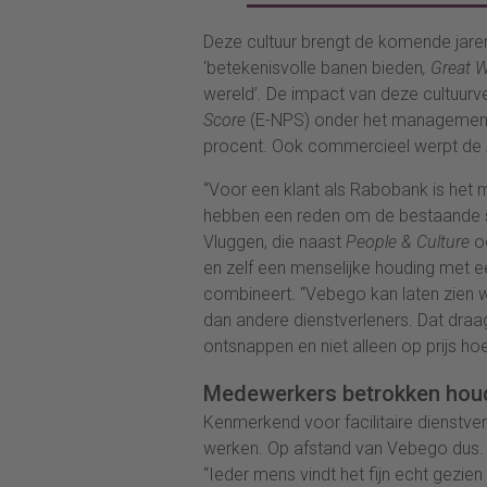
Deze cultuur brengt de komende jar
‘betekenisvolle banen bieden
, Great 
wereld’
.
De impact van deze cultuurve
Score
(E-NPS) onder het management 
procent. Ook commercieel werpt de
“Voor een klant als Rabobank is het
hebben een reden om de bestaande sa
Vluggen, die naast
People & Culture
o
en zelf een menselijke houding met een
combineert. “Vebego kan laten zien w
dan andere dienstverleners. Dat draa
ontsnappen en niet alleen op prijs ho
Medewerkers betrokken hou
Kenmerkend voor facilitaire dienstver
werken. Op afstand van Vebego dus. 
“Ieder mens vindt het fijn echt gezie