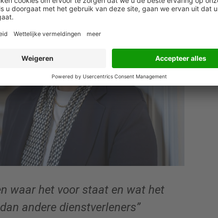
en waar het voor staat en wat het
 dan andere dienstverleners”