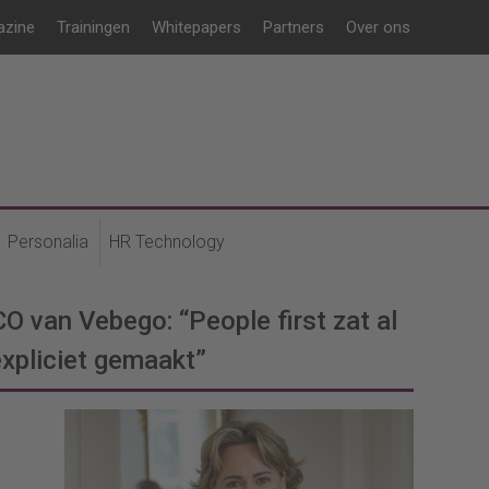
azine
Trainingen
Whitepapers
Partners
Over ons
Personalia
HR Technology
 van Vebego: “People first zat al
expliciet gemaakt”