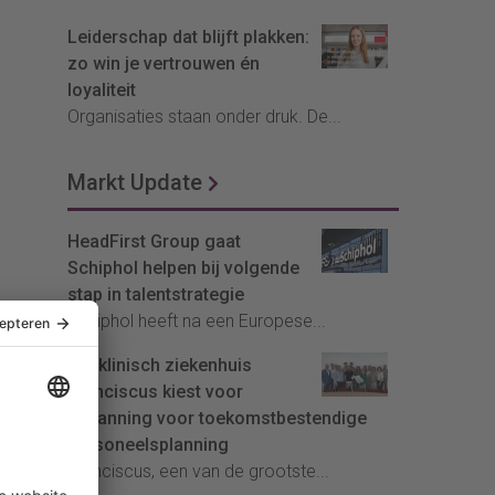
Leiderschap dat blijft plakken:
zo win je vertrouwen én
loyaliteit
Organisaties staan onder druk. De...
Markt Update
HeadFirst Group gaat
Schiphol helpen bij volgende
stap in talentstrategie
Schiphol heeft na een Europese...
Topklinisch ziekenhuis
Franciscus kiest voor
InPlanning voor toekomstbestendige
personeelsplanning
Franciscus, een van de grootste...