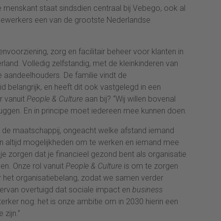
e menskant staat sindsdien centraal bij Vebego, ook al
dewerkers een van de grootste Nederlandse
voorziening, zorg en facilitair beheer voor klanten in
rland. Volledig zelfstandig, met de kleinkinderen van
e aandeelhouders. De familie vindt de
 belangrijk, en heeft dit ook vastgelegd in een
r vanuit
People & Culture
aan bij?
“Wij willen bovenal
luggen. En in principe moet iedereen mee kunnen doen.
van de maatschappij, ongeacht welke afstand iemand
ien altijd mogelijkheden om te werken en iemand mee
 je zorgen dat je financieel gezond bent als organisatie
en. Onze rol vanuit
People & Culture
is om te zorgen
 het organisatiebelang, zodat we samen verder
jn ervan overtuigd dat sociale impact en
business
erker nog: het is onze ambitie om in 2030 hierin een
 zijn.”