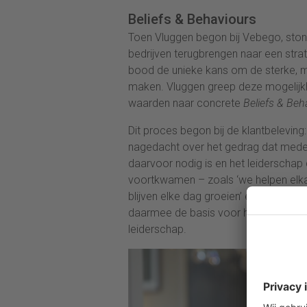
Beliefs & Behaviours
Toen Vluggen begon bij Vebego, stond 
bedrijven terugbrengen naar een stra
bood de unieke kans om de sterke, ma
maken. Vluggen greep deze mogelijkh
waarden naar concrete
Beliefs & Beh
Dit proces begon bij de klantbeleving:
nagedacht over het gedrag dat med
daarvoor nodig is en het leiderschap
voortkwamen – zoals ‘we helpen elkaar
blijven elke dag groeien’ en ‘we doe
daarmee de basis voor het gedrag 
leiderschap.