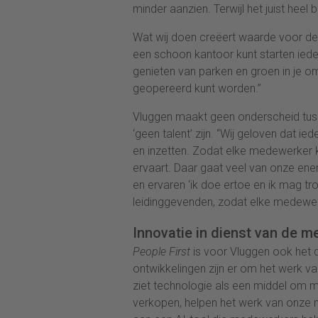
minder aanzien. Terwijl het juist heel b
Wat wij doen creëert waarde voor d
een schoon kantoor kunt starten iedere
genieten van parken en groen in je om
geopereerd kunt worden.”
Vluggen maakt geen onderscheid tusse
‘geen talent’ zijn.
“Wij geloven dat ied
en inzetten. Zodat elke medewerker ka
ervaart. Daar gaat veel van onze ene
en ervaren ‘ik doe ertoe en ik mag trot
leidinggevenden, zodat elke medewerke
Innovatie in dienst van de m
People First
is voor Vluggen ook het d
ontwikkelingen zijn er om het werk va
ziet technologie als een middel om
verkopen, helpen het werk van onze 