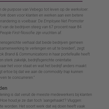
en de
purpose
van Vebego tot leven op de werkvloer:
Work
doen voor klanten en werken aan een betere
randering is voelbaar. De
Employee Net Promoter
van de bedrijven steeg van 67 procent naar 84
People First
-filosofie zijn vruchten af.
 mensgerichte verhaal dat beide bedrijven gemeen
menwerking te verlengen en uit te breiden”, zegt
ok
Brand & Communications
in haar portefeuille heeft
 sterk zakelijk, bedrijfsgerichte oriëntatie
aar het voor staat en wat het bedrijf anders maakt
gt ertoe bij dat we aan de
commodity trap
kunnen
even te concurreren.”
den
lening is dat veruit de meeste medewerkers bij klanten
Hoe houd je ze dan toch ‘aangehaakt’? Vluggen:
n te worden. Het soort werk dat wij doen heeft vaak