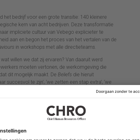
het bedrijf voor een grote transitie: 140 kleinere
tegische kern van acht bedrijven. Deze transformatie
ar impliciete cultuur van Vebego explicieter te
eid aan en begon het proces van het vertalen van de
aviours
in workshops met alle directieteams.
 wat willen we dat zij ervaren? Van daaruit werd
ewerkers moeten vertonen, de werkomgeving die
 dat dit mogelijk maakt. De
Beliefs
die hieruit
 succesvol te zijn’, ‘we zetten een stap extra’, ‘we
n alles met aandacht en betrokkenheid’ – vormen
van medewerkers, de werkomgeving en het