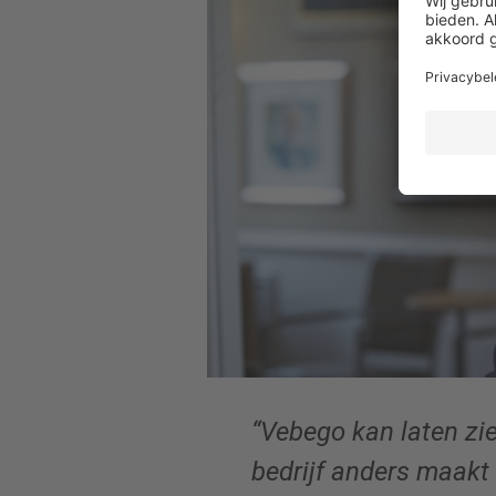
“Vebego kan laten zi
bedrijf anders maakt