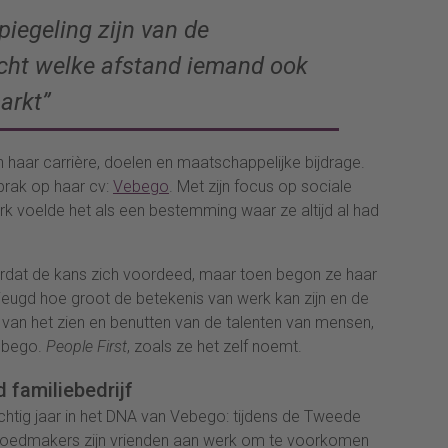
piegeling zijn van de
cht welke afstand iemand ook
arkt”
 haar carrière, doelen en maatschappelijke bijdrage.
brak op haar cv:
Vebego
. Met zijn focus op sociale
k voelde het als een bestemming waar ze altijd al had
rdat de kans zich voordeed, maar toen begon ze haar
r jeugd hoe groot de betekenis van werk kan zijn en de
g van het zien en benutten van de talenten van mensen,
Vebego.
People First
, zoals ze het zelf noemt.
 familiebedrijf
 tachtig jaar in het DNA van Vebego: tijdens de Tweede
 Goedmakers zijn vrienden aan werk om te voorkomen