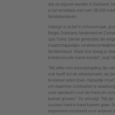
dat ze ingezet werden in Duitsland. D
is het inmiddels met ruim 38.000 me
familiebedrijven.
Vebego is actief in schoonmaak, groen
België, Duitsland, Nederland en Zwitse
opa Tonny (derde generatie) als enig
maatschappelijke verantwoordelijkheid
familiestatuut.
Maar hoe draag je daa
betekenisvolle banen bieden”, zegt V
“Wij willen een weerspiegeling zijn 
ook heeft tot de arbeidsmarkt; wij z
te kunnen laten doen.
Natuurlijk moet
om daarmee continuïteit te waarborg
voor aandacht voor de mens én voor
kunnen groeien.” Ze vervolgt: “Wij zi
success
hand in hand kunnen gaan. St
inspirerend voorbeeld voor anderen te