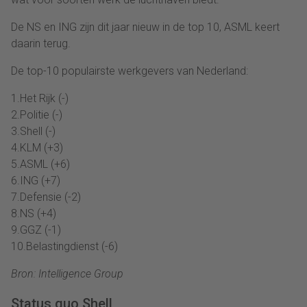
De NS en ING zijn dit jaar nieuw in de top 10, ASML keert
daarin terug.
De top-10 populairste werkgevers van Nederland:
1.Het Rijk (-)
2.Politie (-)
3.Shell (-)
4.KLM (+3)
5.ASML (+6)
6.ING (+7)
7.Defensie (-2)
8.NS (+4)
9.GGZ (-1)
10.Belastingdienst (-6)
Bron: Intelligence Group
Status quo Shell