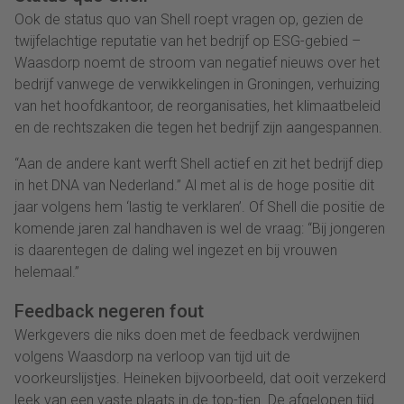
Ook de status quo van Shell roept vragen op, gezien de
twijfelachtige reputatie van het bedrijf op ESG-gebied –
Waasdorp noemt de stroom van negatief nieuws over het
bedrijf vanwege de verwikkelingen in Groningen, verhuizing
van het hoofdkantoor, de reorganisaties, het klimaatbeleid
en de rechtszaken die tegen het bedrijf zijn aangespannen.
“Aan de andere kant werft Shell actief en zit het bedrijf diep
in het DNA van Nederland.” Al met al is de hoge positie dit
jaar volgens hem ‘lastig te verklaren’. Of Shell die positie de
komende jaren zal handhaven is wel de vraag: “Bij jongeren
is daarentegen de daling wel ingezet en bij vrouwen
helemaal.”
Feedback negeren fout
Werkgevers die niks doen met de feedback verdwijnen
volgens Waasdorp na verloop van tijd uit de
voorkeurslijstjes. Heineken bijvoorbeeld, dat ooit verzekerd
leek van een vaste plaats in de top-tien. De afgelopen tijd