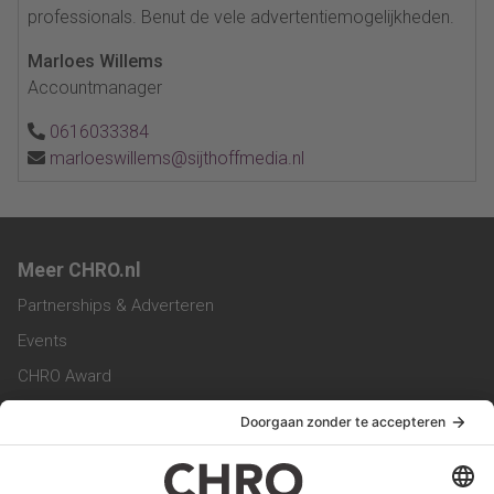
professionals. Benut de vele advertentiemogelijkheden.
Marloes Willems
Accountmanager
0616033384
marloeswillems@sijthoffmedia.nl
Meer CHRO.nl
Partnerships & Adverteren
Events
CHRO Award
CHRO Community
CHRO Magazine
Service & Contact