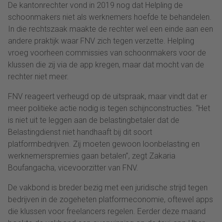
De kantonrechter vond in 2019 nog dat Helpling de
schoonmakers niet als werknemers hoefde te behandelen.
In die rechtszaak maakte de rechter wel een einde aan een
andere praktijk waar FNV zich tegen verzette. Helpling
vroeg voorheen commissies van schoonmakers voor de
klussen die zij via de app kregen, maar dat mocht van de
rechter niet meer.
FNV reageert verheugd op de uitspraak, maar vindt dat er
meer politieke actie nodig is tegen schijnconstructies. “Het
is niet uit te leggen aan de belastingbetaler dat de
Belastingdienst niet handhaaft bij dit soort
platformbedrijven. Zij moeten gewoon loonbelasting en
werknemerspremies gaan betalen”, zegt Zakaria
Boufangacha, vicevoorzitter van FNV.
De vakbond is breder bezig met een juridische strijd tegen
bedrijven in de zogeheten platformeconomie, oftewel apps
die klussen voor freelancers regelen. Eerder deze maand