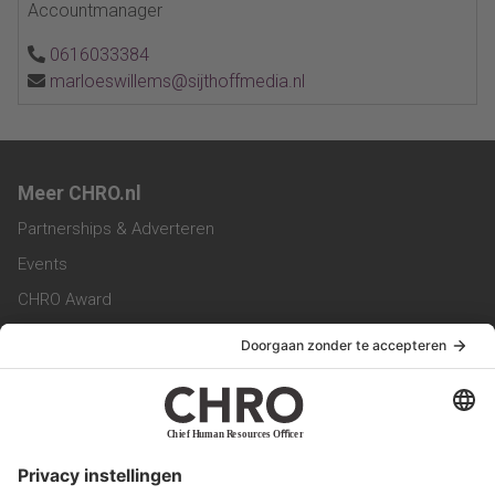
Accountmanager
0616033384
marloeswillems@sijthoffmedia.nl
Meer CHRO.nl
Partnerships & Adverteren
Events
CHRO Award
CHRO Community
CHRO Magazine
Service & Contact
Contact
Werken bij ons