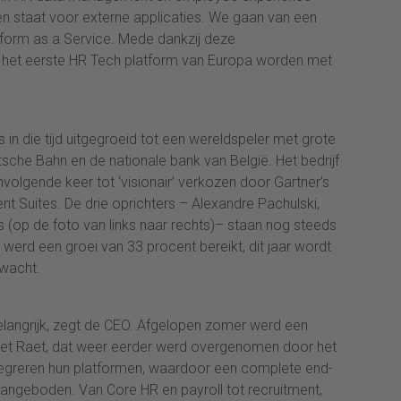
en staat voor externe applicaties. We gaan van een
form as a Service. Mede dankzij deze
 het eerste HR Tech platform van Europa worden met
is in die tijd uitgegroeid tot een wereldspeler met grote
tsche Bahn en de nationale bank van België. Het bedrijf
volgende keer tot ‘visionair’ verkozen door Gartner’s
 Suites. De drie oprichters – Alexandre Pachulski,
s (op de foto van links naar rechts)– staan nog steeds
 werd een groei van 33 procent bereikt, dit jaar wordt
rwacht.
elangrijk, zegt de CEO. Afgelopen zomer werd een
met Raet, dat weer eerder werd overgenomen door het
tegreren hun platformen, waardoor een complete end-
ngeboden. Van Core HR en payroll tot recruitment,