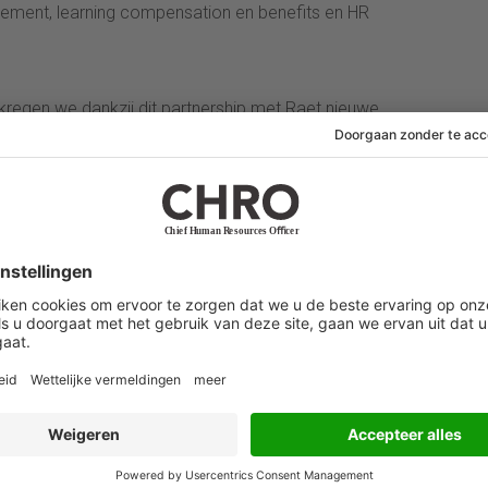
ment, learning compensation en benefits en HR
o kregen we dankzij dit partnership met Raet nieuwe
en Jumbo, het is meteen goed gekomen en daar zijn
n inmiddels 1800 klanten en 9 miljoen gebruikers met
30 landen. We willen in de mondiale top 3 van HR Tech
tinenten actief te zijn. De samenwerking met Raet, en
ze groeistrategie.”
er van Talentsoft, daarover: “Samen bieden we een
 aanbieding in de HR-markt. Een unieke integratie van
sinessplan in groei, in expansie. Wij groot in Europa,
men met Visma een duidelijke groeistrategie in
iste mensen in je organisatie te hebben en te houden,
dzaak.”