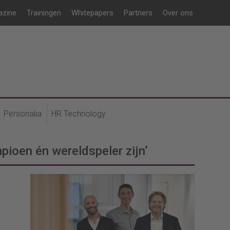
azine
Trainingen
Whitepapers
Partners
Over ons
Personalia
HR Technology
pioen én wereldspeler zijn’