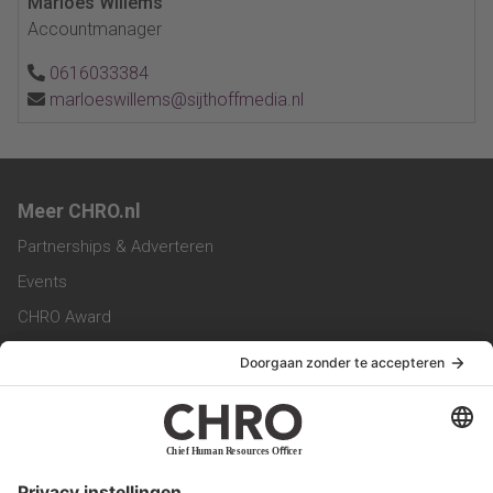
Marloes Willems
Accountmanager
0616033384
marloeswillems@sijthoffmedia.nl
Meer CHRO.nl
Partnerships & Adverteren
Events
CHRO Award
CHRO Community
CHRO Magazine
Service & Contact
Contact