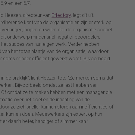
 6,9 en een 6,7.
do Heezen, directeur van
Effectory
, legt dit uit.
inerende kant van de organisatie en zijn er sterk op
ij verlangen, hopen en willen dat de organisatie soepel
er dit onderwerp minder snel negatief beoordelen,
r het succes van hun eigen werk. Verder hebben
 van het totaalplaatje van de organisatie, waardoor
r soms minder efficiënt gewerkt wordt. Bijvoorbeeld
in de praktijk”, licht Heezen toe. “Ze merken soms dat
 werken. Bijvoorbeeld omdat ze last hebben van
n. Of omdat ze te maken hebben met een manager die
matie over het doel en de inrichting van de
rdoor ze zich sneller kunnen storen aan inefficiënties of
ker kunnen doen. Medewerkers zijn expert op hun
er daarin beter, handiger of slimmer kan.”