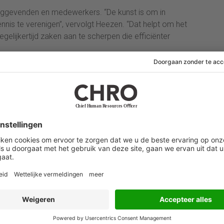
dinggevenden en medewerkers. “De kunst is om in
nnis te verenigen”, vervolgt Heezen. “Dat helpt om het
egelijkertijd zaken aan te scherpen die efficiënter