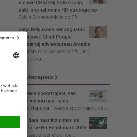
nieuwe CHRO bij Solo Group,
pakt internationale HR-strategie op
Sylvia Groenewold is op 20...
Jana Belyusova per augustus
de nieuwe Chief People
Officer bij adviesbureau Arcadis
Adviesbureau Arcadis heeft Jana
Belyusova...
Whitepapers
Tweede spoortraject, van
verplichting naar kans
De whitepaper Tweede spoortraject: van...
Van data naar inzichten: de
Youforce HR Benchmark 2026
HR staat onder druk: hoe...