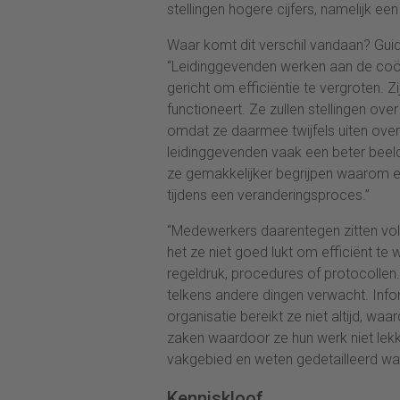
stellingen hogere cijfers, namelijk een
Waar komt dit verschil vandaan? Gui
“Leidinggevenden werken aan de coörd
gericht om efficiëntie te vergroten. Z
functioneert. Ze zullen stellingen ov
omdat ze daarmee twijfels uiten ove
leidinggevenden vaak een beter beeld
ze gemakkelijker begrijpen waarom e
tijdens een veranderingsproces.”
“Medewerkers daarentegen zitten vol 
het ze niet goed lukt om efficiënt te
regeldruk, procedures of protocolle
telkens andere dingen verwacht. Infor
organisatie bereikt ze niet altijd, waa
zaken waardoor ze hun werk niet lek
vakgebied en weten gedetailleerd wat 
Kenniskloof