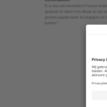
Er is dus een kenniskloof tussen lei
gesprek te raken met elkaar en die ke
grotere plaatje beter te begrijpen en t
kunnen.”