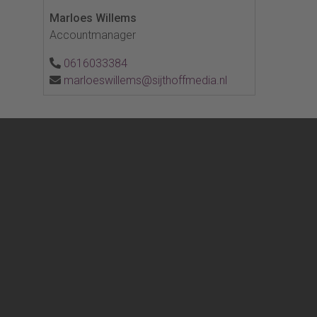
Marloes Willems
Accountmanager
0616033384
marloeswillems@sijthoffmedia.nl